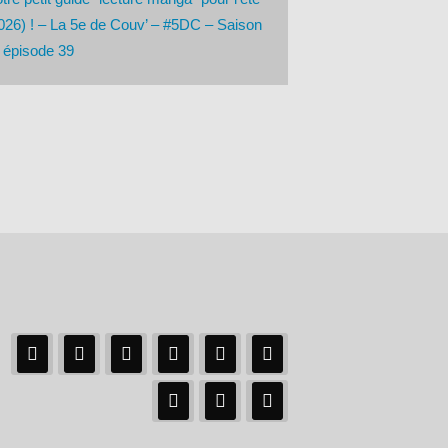
026) ! – La 5e de Couv’ – #5DC – Saison
 épisode 39