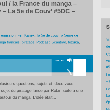
ul / la France du manga –
 – La 5e de Couv’ #5DC –
S
,
émission
,
ken Kaneki
,
la 5e de couv
,
la 5ème de
Yu
nga français
,
piratage
,
Podcast
,
Scantrad
,
tezuka
,
de
Co
Utilisez
ve
00:00
les
#5
flèches
La
haut/bas
– 
lusieurs questions, sujets et idées vous
pour
Le
x sujet du piratage lancé par Robin suite à une
augmenter
La
utour du manga. L’idée était...
ou
ép
diminuer
No