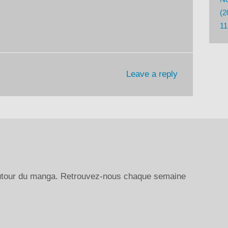
le
(2
volume.
11
Leave a reply
autour du manga. Retrouvez-nous chaque semaine