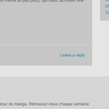
re même un peu plus), qui nous racontent une
augmenter
(2
ou
11
diminuer
le
volume.
Leave a reply
autour du manga. Retrouvez-nous chaque semaine