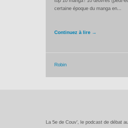
top 10 manga ! 10 œuvres (peut-êt
certaine époque du manga en...
Continuez à lire →
Robin
La 5e de Couv', le podcast de débat 