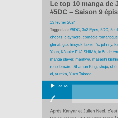
Le top 10 manga de J
#5DC – Saison 9 épi
13 février 2024
Tagged as:
#5DC
,
3x3 Eyes
,
5DC
,
5e d
chobits
,
claymore
,
comédie romantique
glenat
,
gto
,
hiroyuki takei
,
I"s
,
johnny
,
k
Youn
,
Kôsuke FUJISHIMA
,
la 5e de co
manga player
,
manhwa
,
masashi kishi
reno lemaire
,
Shaman King
,
shojo
,
shô
ai
,
yureka
,
Yūzō Takada
00:00
Lecteur
audio
Après Kanyar et Julien Neel, c’est