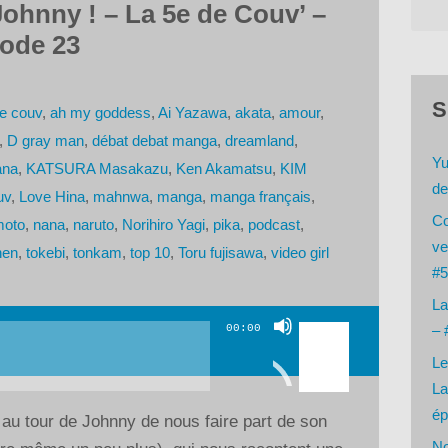
ohnny ! – La 5e de Couv’ –
sode 23
S
e couv
,
ah my goddess
,
Ai Yazawa
,
akata
,
amour
,
,
D gray man
,
débat debat manga
,
dreamland
,
Yu
ana
,
KATSURA Masakazu
,
Ken Akamatsu
,
KIM
de
uv
,
Love Hina
,
mahnwa
,
manga
,
manga français
,
Co
moto
,
nana
,
naruto
,
Norihiro Yagi
,
pika
,
podcast
,
ve
nen
,
tokebi
,
tonkam
,
top 10
,
Toru fujisawa
,
video girl
#5
La
Utilisez
00:00
– 
les
Le
flèches
La
haut/bas
ép
 au tour de Johnny de nous faire part de son
pour
No