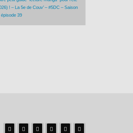
026) ! – La 5e de Couv’ – #5DC – Saison
 épisode 39