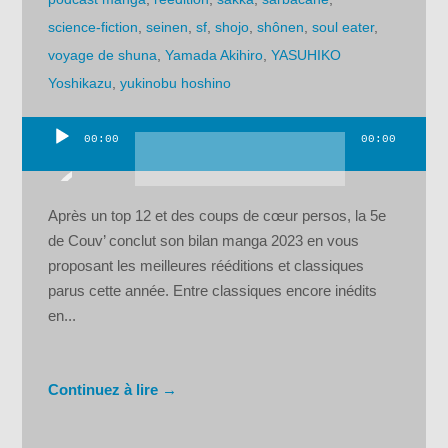
science-fiction
,
seinen
,
sf
,
shojo
,
shônen
,
soul eater
,
voyage de shuna
,
Yamada Akihiro
,
YASUHIKO
Yoshikazu
,
yukinobu hoshino
00:00
00:00
Lecteur
audio
Après un top 12 et des coups de cœur persos, la 5e
de Couv’ conclut son bilan manga 2023 en vous
proposant les meilleures rééditions et classiques
parus cette année. Entre classiques encore inédits
en...
Continuez à lire →