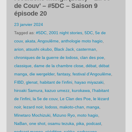
de Couv’ – #5DC – Saison 9
épisode 20
23 janvier 2024
Tagged as:
#5DC
,
2001 night stories
,
5DC
,
5e de
couv
,
akata
,
Angoulême
,
anthologie moto hagio
,
arion
,
atsushi okubo
,
Black Jack
,
casterman
,
chroniques de la guerre de lodoss
,
clan des poe
,
classique
,
dame de la chambre close
,
débat
,
débat
manga
,
die wergelder
,
fantasy
,
festival d'Angoulême
,
FIBD
,
glenat
,
habitant de l'infini
,
hayao miyazaki
,
hiroaki Samura
,
kazuo umezz
,
kurokawa
,
l’habitant
de l’infini
,
la 5e de couv
,
Le Clan des Poe
,
le lézard
noir
,
lezard noir
,
lodoss
,
makoto-chan
,
manga
,
Minetaro Mochizuki
,
Mizuno Ryo
,
moto hagio
,
NaBan
,
one shot
,
osamu tezuka
,
pika
,
podcast
,
podcast manga
,
réédition
,
sakka
,
sarbacane
,