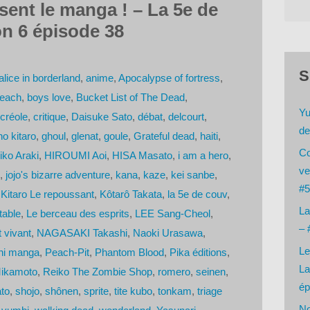
ent le manga ! – La 5e de
n 6 épisode 38
S
alice in borderland
,
anime
,
Apocalypse of fortress
,
leach
,
boys love
,
Bucket List of The Dead
,
Yu
créole
,
critique
,
Daisuke Sato
,
débat
,
delcourt
,
de
o kitaro
,
ghoul
,
glenat
,
goule
,
Grateful dead
,
haiti
,
Co
iko Araki
,
HIROUMI Aoi
,
HISA Masato
,
i am a hero
,
ve
,
jojo's bizarre adventure
,
kana
,
kaze
,
kei sanbe
,
#5
,
Kitaro Le repoussant
,
Kôtarô Takata
,
la 5e de couv
,
La
table
,
Le berceau des esprits
,
LEE Sang-Cheol
,
– 
 vivant
,
NAGASAKI Takashi
,
Naoki Urasawa
,
Le
ni manga
,
Peach-Pit
,
Phantom Blood
,
Pika éditions
,
La
Mikamoto
,
Reiko The Zombie Shop
,
romero
,
seinen
,
ép
ato
,
shojo
,
shônen
,
sprite
,
tite kubo
,
tonkam
,
triage
No