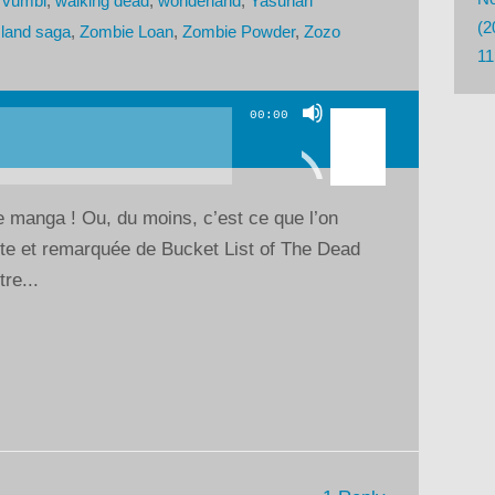
,
vumbi
,
walking dead
,
wonderland
,
Yasunari
(2
land saga
,
Zombie Loan
,
Zombie Powder
,
Zozo
11
Utilisez
00:00
les
flèches
haut/bas
e manga ! Ou, du moins, c’est ce que l’on
pour
ente et remarquée de Bucket List of The Dead
augmenter
re...
ou
diminuer
le
volume.