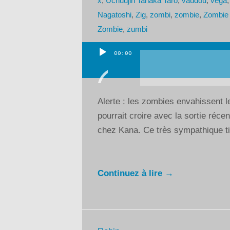
x
,
Uchuujin Tanaka Taro
,
vaudou
,
vega
Nagatoshi
,
Zig
,
zombi
,
zombie
,
Zombie 
Zombie
,
zumbi
00:00
Lecteur
audio
Alerte : les zombies envahissent l
pourrait croire avec la sortie réc
chez Kana. Ce très sympathique tit
Continuez à lire →