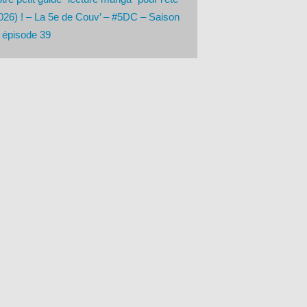
026) ! – La 5e de Couv’ – #5DC – Saison
 épisode 39