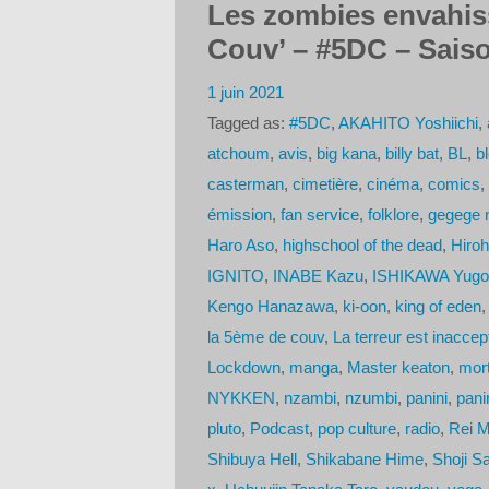
Les zombies envahiss
Couv’ – #5DC – Saiso
1 juin 2021
Tagged as:
#5DC
,
AKAHITO Yoshiichi
,
atchoum
,
avis
,
big kana
,
billy bat
,
BL
,
b
casterman
,
cimetière
,
cinéma
,
comics
,
émission
,
fan service
,
folklore
,
gegege n
Haro Aso
,
highschool of the dead
,
Hiroh
IGNITO
,
INABE Kazu
,
ISHIKAWA Yugo
Kengo Hanazawa
,
ki-oon
,
king of eden
la 5ème de couv
,
La terreur est inaccep
Lockdown
,
manga
,
Master keaton
,
mort
NYKKEN
,
nzambi
,
nzumbi
,
panini
,
pani
pluto
,
Podcast
,
pop culture
,
radio
,
Rei 
Shibuya Hell
,
Shikabane Hime
,
Shoji S