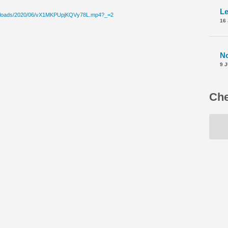
ent/uploads/2020/06/vX1MKPUpjKQVy78L.mp4?_=2
16
9 
Che