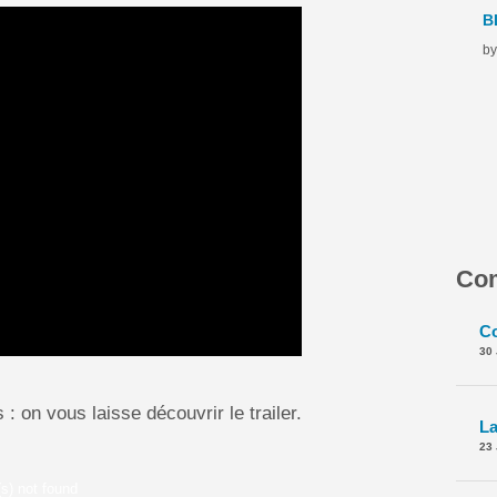
by
Com
30
: on vous laisse découvrir le trailer.
23
(s) not found