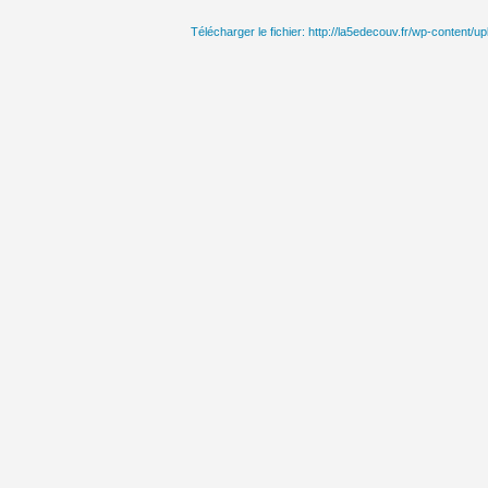
vidéo
Télécharger le fichier: http://la5edecouv.fr/wp-cont
Lecteur
vidéo