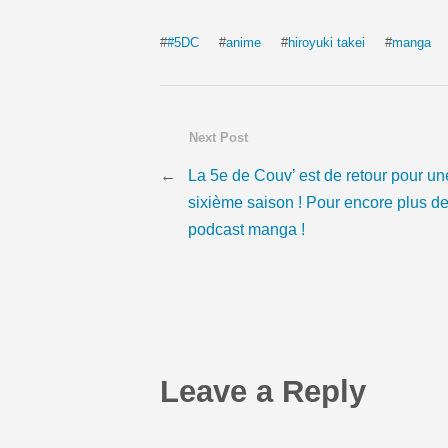
#
#5DC
#
anime
#
hiroyuki takei
#
manga
Next Post
←
La 5e de Couv’ est de retour pour un
sixième saison ! Pour encore plus d
podcast manga !
Leave a Reply