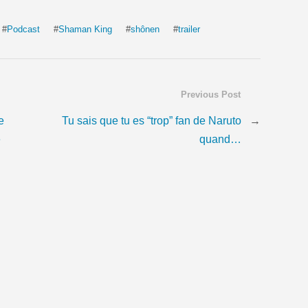
#
Podcast
#
Shaman King
#
shônen
#
trailer
Previous Post
e
Tu sais que tu es “trop” fan de Naruto
→
e
quand…