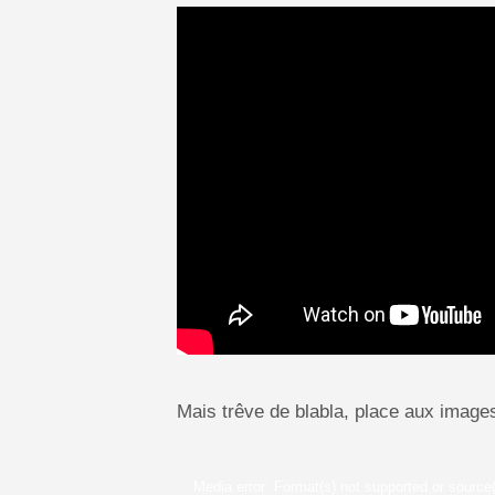
Mais trêve de blabla, place aux images 
Lecteur
Media error: Format(s) not supported or source