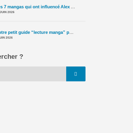
Les 7 mangas qui ont influencé Alex Alice – #5DC – S11E40
-
Le To
 JUIN 2026
Notre petit guide “lecture manga” pour l’été (2026) ! – La 5e de Couv' – #5DC – Saison 11 épisode 39
JUIN 2026
rcher ?