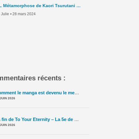
BL Métamorphose de Kaori Tsurutani – La Chronique Hebdo – C5- 2024
 Julie
• 28 mars 2024
mentaires récents :
Comment le manga est devenu le meilleur vendeur de TCG ? – La 5e de Couv' – #5DC – Saison 11 épisode 42
 JUIN 2026
La fin de To Your Eternity – La 5e de Couv' – #5DC – Saison 11 épisode 41
 JUIN 2026