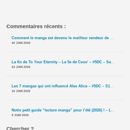
Commentaires récents :
Comment le manga est devenu le meilleur vendeur de TCG ? – La 5e de Couv' – #5DC – Saison 11 épisode 42
30 JUIN 2026
La fin de To Your Eternity – La 5e de Couv' – #5DC – Saison 11 épisode 41
23 JUIN 2026
Les 7 mangas qui ont influencé Alex Alice – #5DC – S11E40
-
Le T
16 JUIN 2026
Notre petit guide “lecture manga” pour l’été (2026) ! – La 5e de Couv' – #5DC – Saison 11 épisode 39
9 JUIN 2026
Chercher ?