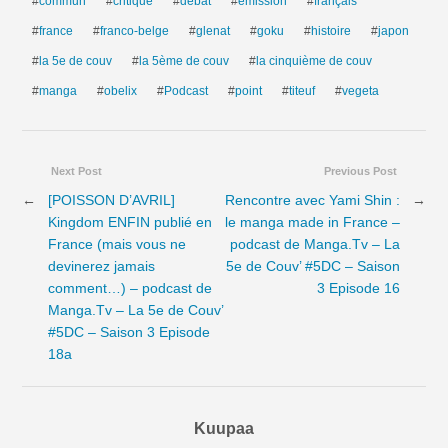
#
commun
#
critique
#
débat
#
émission
#
français
#
france
#
franco-belge
#
glenat
#
goku
#
histoire
#
japon
#
la 5e de couv
#
la 5ème de couv
#
la cinquième de couv
#
manga
#
obelix
#
Podcast
#
point
#
titeuf
#
vegeta
Next Post
Previous Post
←
[POISSON D’AVRIL]
Rencontre avec Yami Shin :
→
Kingdom ENFIN publié en
le manga made in France –
France (mais vous ne
podcast de Manga.Tv – La
devinerez jamais
5e de Couv’ #5DC – Saison
comment…) – podcast de
3 Episode 16
Manga.Tv – La 5e de Couv’
#5DC – Saison 3 Episode
18a
Kuupaa