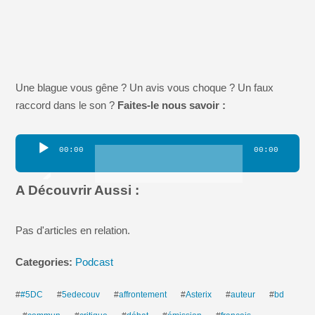
Une blague vous gêne ? Un avis vous choque ? Un faux
raccord dans le son ?
Faites-le nous savoir :
Lecteur
00:00
00:00
audio
A Découvrir Aussi :
Pas d'articles en relation.
Categories:
Podcast
#
#5DC
#
5edecouv
#
affrontement
#
Asterix
#
auteur
#
bd