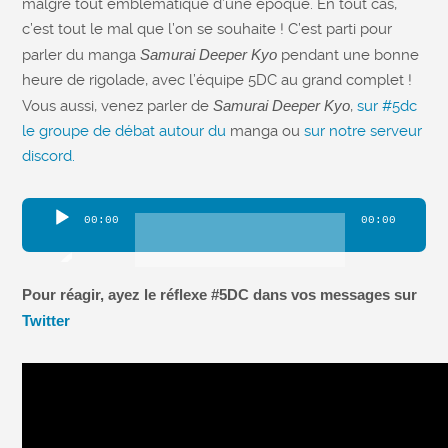
malgré tout emblématique d’une époque. En tout cas,
c’est tout le mal que l’on se souhaite ! C’est parti pour
parler du manga
Samurai Deeper Kyo
pendant une bonne
heure de rigolade, avec l’équipe 5DC au grand complet !
Vous aussi, venez parler de
Samurai Deeper Kyo
,
sur #5dc
le groupe de débat autour du
manga ou
sur notre serveur
discord.
Lecteur
00:00
00:00
audio
Pour réagir, ayez le réflexe #5DC dans vos messages sur
Twitter