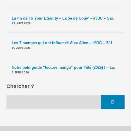
La fin de To Your Eternity – La 5e de Couv' – #5DC – Saison 11 épisode 41
23 JUIN 2026
Les 7 mangas qui ont influencé Alex Alice – #5DC – S11E40
-
Le T
16 JUIN 2026
Notre petit guide “lecture manga” pour l’été (2026) ! – La 5e de Couv' – #5DC – Saison 11 épisode 39
9 JUIN 2026
Chercher ?