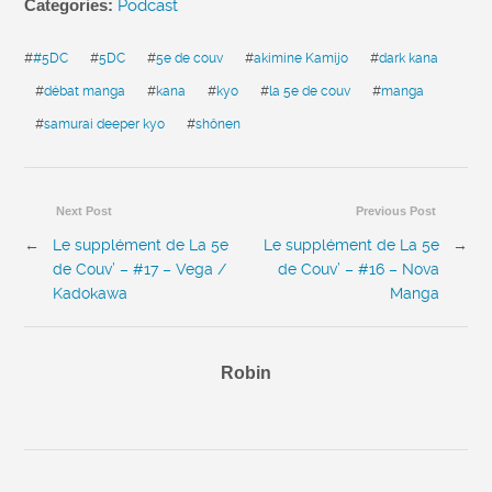
Categories:
Podcast
#
#5DC
#
5DC
#
5e de couv
#
akimine Kamijo
#
dark kana
#
débat manga
#
kana
#
kyo
#
la 5e de couv
#
manga
#
samurai deeper kyo
#
shônen
Next Post
Previous Post
←
Le supplément de La 5e
Le supplément de La 5e
→
de Couv’ – #17 – Vega /
de Couv’ – #16 – Nova
Kadokawa
Manga
Robin