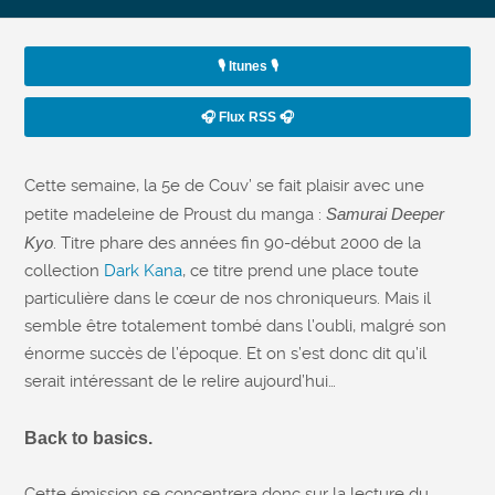
🎙️ Itunes 🎙️
🎧 Flux RSS 🎧
Cette semaine, la 5e de Couv’ se fait plaisir avec une
petite madeleine de Proust du manga :
Samurai Deeper
Kyo
. Titre phare des années fin 90-début 2000 de la
collection
Dark Kana
, ce titre prend une place toute
particulière dans le cœur de nos chroniqueurs. Mais il
semble être totalement tombé dans l’oubli, malgré son
énorme succès de l’époque. Et on s’est donc dit qu’il
serait intéressant de le relire aujourd’hui…
Back to basics.
Cette émission se concentrera donc sur la lecture du