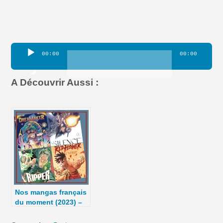
Lecteur
00:00
00:00
audio
A Découvrir Aussi :
Nos mangas français
du moment (2023) –
#5DC – Saison 9
épisode 14