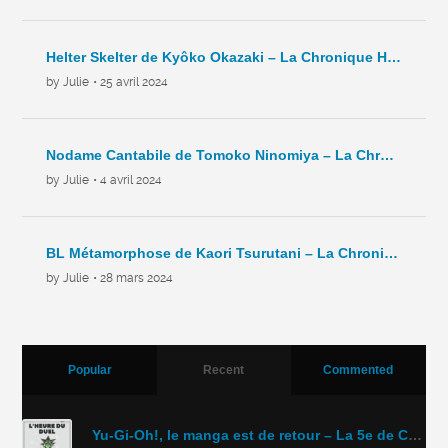
Helter Skelter de Kyôko Okazaki – La Chronique Hebdo – C7 – 2024
by Julie
• 25 avril 2024
Nodame Cantabile de Tomoko Ninomiya – La Chronique Hebdo – C6 – 2024
by Julie
• 4 avril 2024
BL Métamorphose de Kaori Tsurutani – La Chronique Hebdo – C5- 2024
by Julie
• 28 mars 2024
Popular
Recent
Commented
Yu-Gi-Oh!, le manga est de retour – La 5e de Couv’ – #5DC – Saison 11 épisode 43