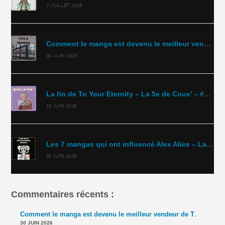
7 JUILLET 2026
Comment le manga est devenu le meilleur vendeur de TCG ? – La 5e de Couv’ – #5DC – Saison 11 épisode 42
30 JUIN 2026
La fin de To Your Eternity – La 5e de Couv’ – #5DC – Saison 11 épisode 41
23 JUIN 2026
Les 7 mangas qui ont influencé Alex Alice – La 5e de Couv’ – #5DC – Saison 11 épisode 40
16 JUIN 2026
Commentaires récents :
Comment le manga est devenu le meilleur vendeur de TCG ? – La 5e de Couv' – #5DC – Saison 11 épisode 42
30 JUIN 2026