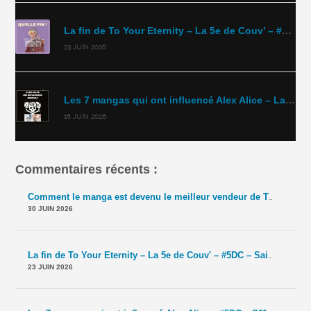
La fin de To Your Eternity – La 5e de Couv’ – #5DC – Saison 11 épisode 41
23 JUIN 2026
Les 7 mangas qui ont influencé Alex Alice – La 5e de Couv’ – #5DC – Saison 11 épisode 40
16 JUIN 2026
Commentaires récents :
Comment le manga est devenu le meilleur vendeur de TCG ? – La 5e de Couv' – #5DC – Saison 11 épisode 42
30 JUIN 2026
La fin de To Your Eternity – La 5e de Couv' – #5DC – Saison 11 épisode 41
23 JUIN 2026