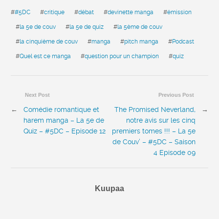
#
#5DC
#
critique
#
débat
#
devinette manga
#
émission
#
la 5e de couv
#
la 5e de quiz
#
la 5ème de couv
#
la cinquième de couv
#
manga
#
pitch manga
#
Podcast
#
Quel est ce manga
#
question pour un champion
#
quiz
Next Post
Previous Post
←
Comédie romantique et
The Promised Neverland,
→
harem manga – La 5e de
notre avis sur les cinq
Quiz – #5DC – Episode 12
premiers tomes !!! – La 5e
de Couv’ – #5DC – Saison
4 Episode 09
Kuupaa