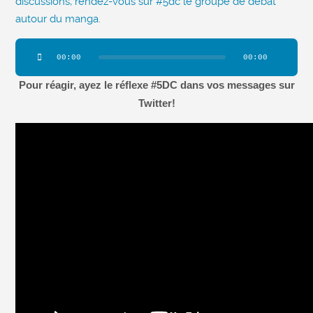
discussions, rendez-vous sur #5dc le groupe de débat
autour du manga.
Lecteur
00:00
00:00
audio
Pour réagir, ayez le réflexe #5DC dans vos messages sur
Twitter!