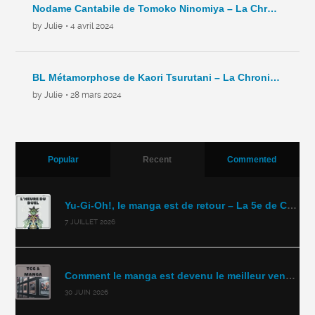
Nodame Cantabile de Tomoko Ninomiya – La Chronique Hebdo – C6 – 2024
by Julie
• 4 avril 2024
BL Métamorphose de Kaori Tsurutani – La Chronique Hebdo – C5- 2024
by Julie
• 28 mars 2024
Popular
Recent
Commented
Yu-Gi-Oh!, le manga est de retour – La 5e de Couv’ – #5DC – Saison 11 épisode 43
7 JUILLET 2026
Comment le manga est devenu le meilleur vendeur de TCG ? – La 5e de Couv’ – #5DC – Saison 11 épisode 42
30 JUIN 2026