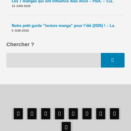
Les 7 mangas qui ont influencé Alex Alice – #5DC – S11E40
-
Le T
16 JUIN 2026
Notre petit guide “lecture manga” pour l’été (2026) ! – La 5e de Couv' – #5DC – Saison 11 épisode 39
9 JUIN 2026
Chercher ?