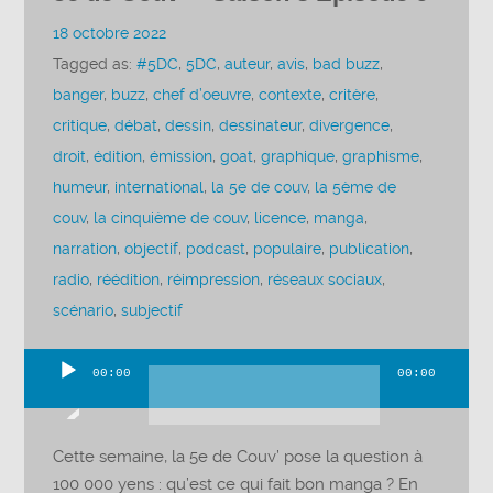
18 octobre 2022
Tagged as:
#5DC
,
5DC
,
auteur
,
avis
,
bad buzz
,
banger
,
buzz
,
chef d’oeuvre
,
contexte
,
critère
,
critique
,
débat
,
dessin
,
dessinateur
,
divergence
,
droit
,
édition
,
émission
,
goat
,
graphique
,
graphisme
,
humeur
,
international
,
la 5e de couv
,
la 5ème de
couv
,
la cinquième de couv
,
licence
,
manga
,
narration
,
objectif
,
podcast
,
populaire
,
publication
,
radio
,
réédition
,
réimpression
,
réseaux sociaux
,
scénario
,
subjectif
00:00
00:00
Lecteur
audio
Cette semaine, la 5e de Couv’ pose la question à
100 000 yens : qu’est ce qui fait bon manga ? En