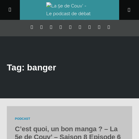
Tag: banger
PODCAST
C’est quoi, un bon manga ? – La
5e de Couv’ – Saison 8 Episode 6