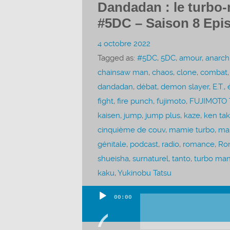
Dandadan : le turbo-
#5DC – Saison 8 Epi
4 octobre 2022
Tagged as:
#5DC
,
5DC
,
amour
,
anarch
chainsaw man
,
chaos
,
clone
,
combat
dandadan
,
débat
,
demon slayer
,
E.T.
,
fight
,
fire punch
,
fujimoto
,
FUJIMOTO T
kaisen
,
jump
,
jump plus
,
kaze
,
ken ta
cinquième de couv
,
mamie turbo
,
ma
génitale
,
podcast
,
radio
,
romance
,
Ro
shueisha
,
surnaturel
,
tanto
,
turbo ma
kaku
,
Yukinobu Tatsu
00:00
Lecteur
audio