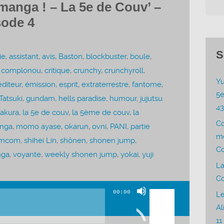
manga ! – La 5e de Couv’ –
sode 4
S
ie
,
assistant
,
avis
,
Baston
,
blockbuster
,
boule
,
,
complonou
,
critique
,
crunchy
,
crunchyroll
,
Yu
éditeur
,
émission
,
esprit
,
extraterrestre
,
fantome
,
5e
atsuki
,
gundam
,
hells paradise
,
humour
,
jujutsu
4
kakura
,
la 5e de couv
,
la 5ème de couv
,
la
C
nga
,
momo ayase
,
okarun
,
ovni
,
PANI
,
partie
me
mcom
,
shihei Lin
,
shônen
,
shonen jump
,
Co
nga
,
voyante
,
weekly shonen jump
,
yokai
,
yuji
La
Co
Utilisez
00:00
Le
les
Al
flèches
11