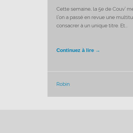
Cette semaine, la 5e de Couv’ met
l’on a passé en revue une multit
consacrer à un unique titre. Et...
Continuez à lire →
Robin