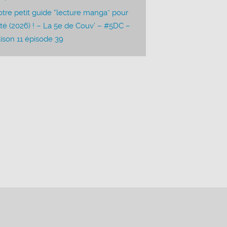
tre petit guide “lecture manga” pour
été (2026) ! – La 5e de Couv’ – #5DC –
ison 11 épisode 39