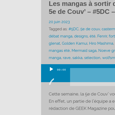
Les mangas à sortir d
5e de Couv’ – #5DC –
20 juin 2023
Tagged as:
#5DC
,
5e de couv
,
caster
débat manga
,
designs
,
été
,
Fenrir
,
for
glenat
,
Golden Kamui
,
Hiro Mashima
,
mangas été
,
Mermaid saga
,
Noeve gr
manga
,
rave
,
sakka
,
sélection
,
wolfs
00:00
Lecteur
audio
Cette semaine, la 5e de Couv’ vo
En effet, un partie de l’équipe a 
rédaction de GEEK Magazine pour