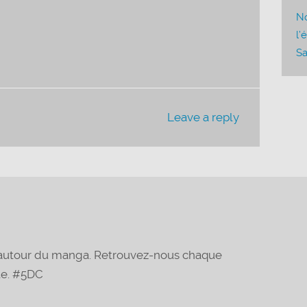
diminuer
No
le
l’
volume.
Sa
Leave a reply
t autour du manga. Retrouvez-nous chaque
te. #5DC