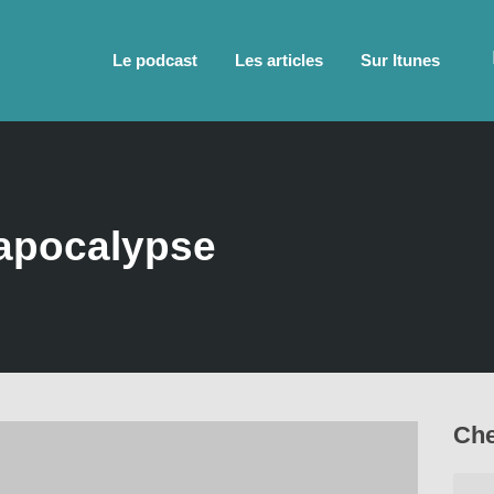
Le podcast
Les articles
Sur Itunes
 apocalypse
Che