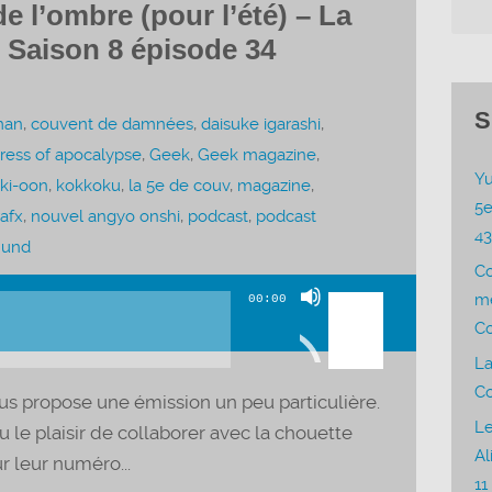
e l’ombre (pour l’été) – La
 Saison 8 épisode 34
S
man
,
couvent de damnées
,
daisuke igarashi
,
tress of apocalypse
,
Geek
,
Geek magazine
,
Yu
ki-oon
,
kokkoku
,
la 5e de couv
,
magazine
,
5e
afx
,
nouvel angyo onshi
,
podcast
,
podcast
4
mund
C
Utilisez
me
00:00
les
Co
flèches
La
haut/bas
Co
us propose une émission un peu particulière.
pour
Le
eu le plaisir de collaborer avec la chouette
augmenter
Al
 leur numéro...
ou
11