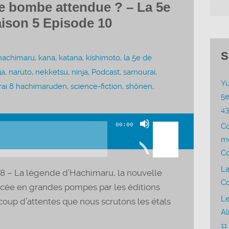
le bombe attendue ? – La 5e
ison 5 Episode 10
S
hachimaru
,
kana
,
katana
,
kishimoto
,
la 5e de
ga
,
naruto
,
nekketsu
,
ninja
,
Podcast
,
samourai
,
Yu
ai 8 hachimaruden
,
science-fiction
,
shônen
,
5e
4
Utilisez
00:00
C
les
me
flèches
Co
haut/bas
La
– La légende d’Hachimaru, la nouvelle
pour
Co
ncée en grandes pompes par les éditions
augmenter
Le
oup d’attentes que nous scrutons les étals
ou
Al
diminuer
11