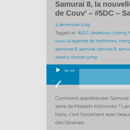
Samurai 8, la nouvel
de Couv’ – #5DC – Sa
3 décembre 2019
Tagged as:
#5DC
,
5edecouv
,
cyborg
,
couv
,
la légende de hachimaru
,
man
samourai 8
,
samuraï
,
samurai 8
,
samur
weekly shonen jump
00:00
Lecteur
audio
Comment appréhender Samurai 8 
série de Masashi Kishimoto ? La
Kana, c’est forcément avec beauc
des librairies...