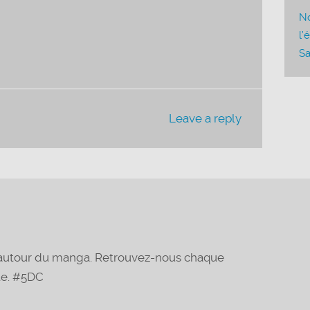
le
No
volume.
l’
Sa
Leave a reply
t autour du manga. Retrouvez-nous chaque
te. #5DC