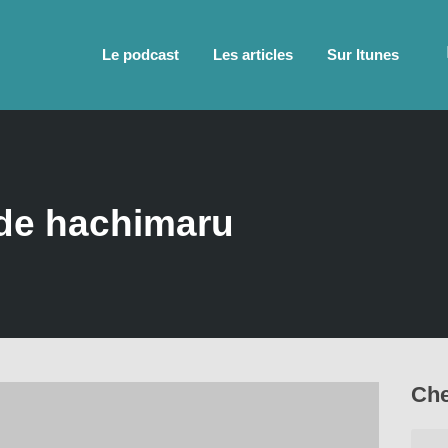
Le podcast
Les articles
Sur Itunes
 de hachimaru
Che