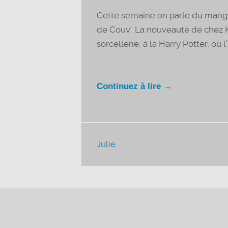
Cette semaine on parle du mang
de Couv’. La nouveauté de chez
sorcellerie, à la Harry Potter, où l
Continuez à lire →
Julie