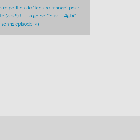
tre petit guide “lecture manga” pour
été (2026) ! – La 5e de Couv’ – #5DC –
ison 11 épisode 39