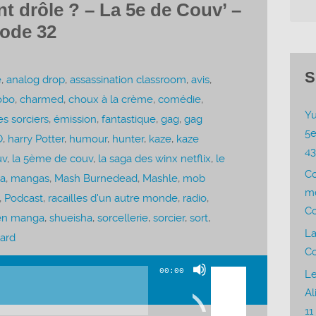
t drôle ? – La 5e de Couv’ –
sode 32
S
e
,
analog drop
,
assassination classroom
,
avis
,
obo
,
charmed
,
choux à la crème
,
comédie
,
Yu
s sorciers
,
émission
,
fantastique
,
gag
,
gag
5e
O
,
harry Potter
,
humour
,
hunter
,
kaze
,
kaze
4
uv
,
la 5ème de couv
,
la saga des winx netflix
,
le
C
a
,
mangas
,
Mash Burnedead
,
Mashle
,
mob
me
,
Podcast
,
racailles d'un autre monde
,
radio
,
Co
en manga
,
shueisha
,
sorcellerie
,
sorcier
,
sort
,
La
ard
Co
Utilisez
00:00
Le
les
Al
flèches
11