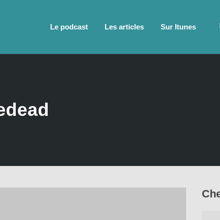
Le podcast
Les articles
Sur Itunes
edead
Che