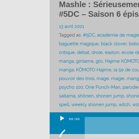
Mashle : Sérieusemen
#5DC – Saison 6 épi
13 avril 2021
Tagged as:
#5DC
,
académie de magi
baguette magique
,
black clover
,
bob
critique
,
débat
,
drole
,
easton
,
école de
manga
,
gintama
,
gto
,
Hajime KOMOT
manga
,
KÔMOTO Hajime
,
la 5e de co
pouvoir des trois
,
mage
,
magie
,
mang
psycho 100
,
One Punch-Man
,
parodie
saitama
,
shônen
,
shonen jump
,
shon
spell
,
weekly shonen jump
,
witch
,
wiz
00:00
Lecteur
audio