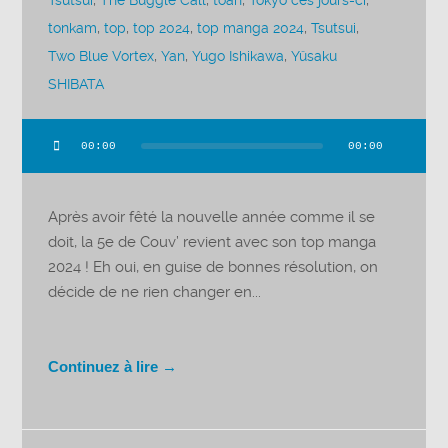
Tsutsui
,
The Buggle Call
,
toan
,
Tokyo ces jours-ci
,
tonkam
,
top
,
top 2024
,
top manga 2024
,
Tsutsui
,
Two Blue Vortex
,
Yan
,
Yugo Ishikawa
,
Yûsaku
SHIBATA
00:00
00:00
Lecteur
audio
Après avoir fêté la nouvelle année comme il se
doit, la 5e de Couv’ revient avec son top manga
2024 ! Eh oui, en guise de bonnes résolution, on
décide de ne rien changer en...
Continuez à lire →