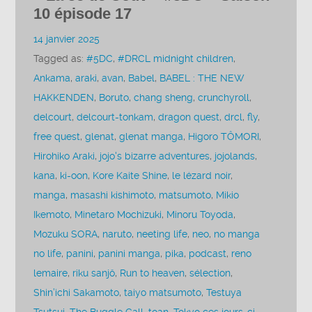
10 épisode 17
14 janvier 2025
Tagged as:
#5DC
,
#DRCL midnight children
,
Ankama
,
araki
,
avan
,
Babel
,
BABEL : THE NEW
HAKKENDEN
,
Boruto
,
chang sheng
,
crunchyroll
,
delcourt
,
delcourt-tonkam
,
dragon quest
,
drcl
,
fly
,
free quest
,
glenat
,
glenat manga
,
Higoro TÔMORI
,
Hirohiko Araki
,
jojo's bizarre adventures
,
jojolands
,
kana
,
ki-oon
,
Kore Kaite Shine
,
le lézard noir
,
manga
,
masashi kishimoto
,
matsumoto
,
Mikio
Ikemoto
,
Minetaro Mochizuki
,
Minoru Toyoda
,
Mozuku SORA
,
naruto
,
neeting life
,
neo
,
no manga
no life
,
panini
,
panini manga
,
pika
,
podcast
,
reno
lemaire
,
riku sanjô
,
Run to heaven
,
sélection
,
Shin’ichi Sakamoto
,
taiyo matsumoto
,
Testuya