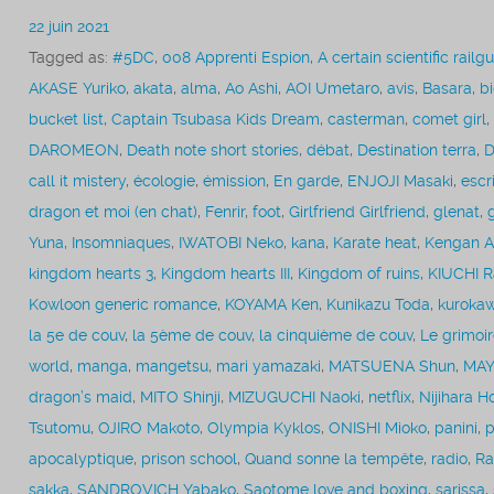
22 juin 2021
Tagged as:
#5DC
,
008 Apprenti Espion
,
A certain scientific railg
AKASE Yuriko
,
akata
,
alma
,
Ao Ashi
,
AOI Umetaro
,
avis
,
Basara
,
b
bucket list
,
Captain Tsubasa Kids Dream
,
casterman
,
comet girl
,
DAROMEON
,
Death note short stories
,
débat
,
Destination terra
,
D
call it mistery
,
écologie
,
émission
,
En garde
,
ENJOJI Masaki
,
escr
dragon et moi (en chat)
,
Fenrir
,
foot
,
Girlfriend Girlfriend
,
glenat
,
Yuna
,
Insomniaques
,
IWATOBI Neko
,
kana
,
Karate heat
,
Kengan A
kingdom hearts 3
,
Kingdom hearts III
,
Kingdom of ruins
,
KIUCHI 
Kowloon generic romance
,
KOYAMA Ken
,
Kunikazu Toda
,
kuroka
la 5e de couv
,
la 5ème de couv
,
la cinquième de couv
,
Le grimoir
world
,
manga
,
mangetsu
,
mari yamazaki
,
MATSUENA Shun
,
MAY
dragon’s maid
,
MITO Shinji
,
MIZUGUCHI Naoki
,
netflix
,
Nijihara H
Tsutomu
,
OJIRO Makoto
,
Olympia Kyklos
,
ONISHI Mioko
,
panini
,
p
apocalyptique
,
prison school
,
Quand sonne la tempête
,
radio
,
Ra
sakka
,
SANDROVICH Yabako
,
Saotome love and boxing
,
sarissa
,