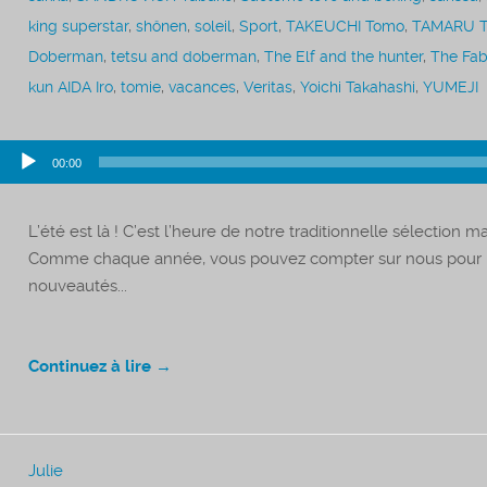
king superstar
,
shônen
,
soleil
,
Sport
,
TAKEUCHI Tomo
,
TAMARU To
Doberman
,
tetsu and doberman
,
The Elf and the hunter
,
The Fab
kun AIDA Iro
,
tomie
,
vacances
,
Veritas
,
Yoichi Takahashi
,
YUMEJI
Lecteur
00:00
audio
L’été est là ! C’est l’heure de notre traditionnelle sélection 
Comme chaque année, vous pouvez compter sur nous pour rem
nouveautés...
Continuez à lire →
Julie