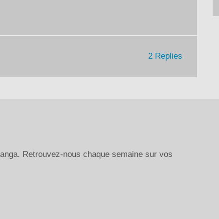
diminuer
le
volume.
2 Replies
 manga. Retrouvez-nous chaque semaine sur vos