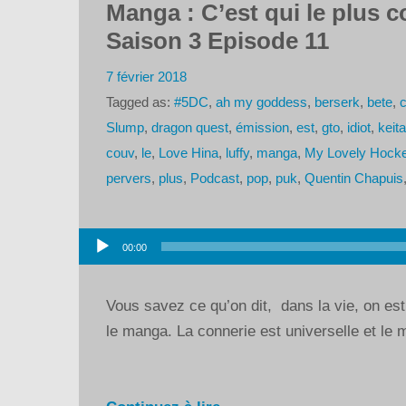
Manga : C’est qui le plus c
Saison 3 Episode 11
7 février 2018
Tagged as:
#5DC
,
ah my goddess
,
berserk
,
bete
,
c
Slump
,
dragon quest
,
émission
,
est
,
gto
,
idiot
,
keit
couv
,
le
,
Love Hina
,
luffy
,
manga
,
My Lovely Hocke
pervers
,
plus
,
Podcast
,
pop
,
puk
,
Quentin Chapuis
Lecteur
00:00
audio
Vous savez ce qu’on dit, dans la vie, on est
le manga. La connerie est universelle et le 