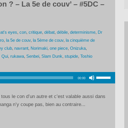
on ? – La 5e de couv’ – #5DC –
at's eyes
,
con
,
critique
,
débat
,
débile
,
determinisme
,
Dr
aro
,
la 5e de couv
,
la 5ème de couv
,
la cinquième de
y club
,
navrant
,
Norimaki
,
one piece
,
Onizuka
,
,
Qui
,
rukawa
,
Senbei
,
Slam Dunk
,
stupide
,
Toshio
Utilisez
00:00
les
flèches
 tous le con d’un autre et c’est valable aussi dans
haut/bas
manga n’y coupe pas, bien au contraire...
pour
augmenter
ou