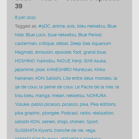
39
8 juin 2021
Tagged as:
#5DC
,
anime
,
avis
,
bleu nekketsu
,
Blue
hole
,
Blue Lock
,
blue nekketsu
,
Blue Period
,
casterman
,
critique
,
débat
,
Deep Sea Aquarium
Magmell
,
émission
,
episode
,
foot
,
grand blue
,
HOSHINO Yukinobu
,
INOUE Kenji
,
ISHII Asuka
,
japanime
,
josei
,
KANESHIRO Muneyuki
,
Kiriko
Nananan
,
KON Satoshi
,
L'île entre deux mondes
,
la
5e de couv
,
la 5ème de couv
,
Le Pacte de la mer
,
le
trou bleu
,
manga
,
meian
,
nekketsu
,
NOMURA
Yûsuke
,
pablo picasso
,
picasso
,
pika
,
Pika éditions
,
pika graphic
,
plongée
,
Podcast
,
radio
,
réalisation
,
satoshi KON
,
seinen
,
shojo
,
shônen
,
Sport
,
SUGISHITA Kiyomi
,
tranche de vie
,
vega
,