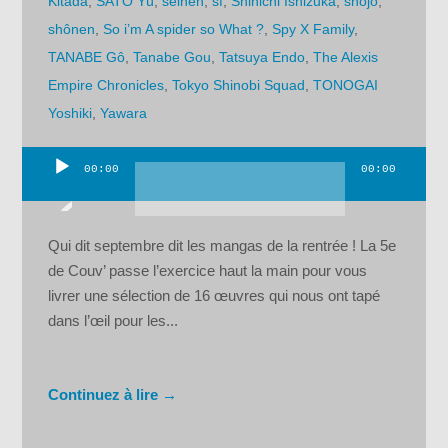
Kitada
,
SATO Yû
,
seinen
,
sf
,
Shinichi Ishizuka
,
shojo
,
shônen
,
So i’m A spider so What ?
,
Spy X Family
,
TANABE Gô
,
Tanabe Gou
,
Tatsuya Endo
,
The Alexis
Empire Chronicles
,
Tokyo Shinobi Squad
,
TONOGAI
Yoshiki
,
Yawara
00:00
00:00
Lecteur
audio
Qui dit septembre dit les mangas de la rentrée ! La 5e
de Couv’ passe l’exercice haut la main pour vous
livrer une sélection de 16 œuvres qui nous ont tapé
dans l’œil pour les...
Continuez à lire →