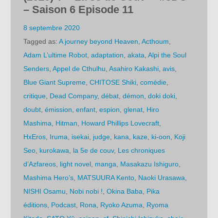
– Saison 6 Episode 11
8 septembre 2020
Tagged as:
A journey beyond Heaven
,
Acthoum
,
Adam L’ultime Robot
,
adaptation
,
akata
,
Alpi the Soul
Senders
,
Appel de Cthulhu
,
Asahiro Kakashi
,
avis
,
Blue Giant Supreme
,
CHITOSE Shiki
,
comédie
,
critique
,
Dead Company
,
débat
,
démon
,
doki doki
,
doubt
,
émission
,
enfant
,
espion
,
glenat
,
Hiro
Mashima
,
Hitman
,
Howard Phillips Lovecraft
,
HxEros
,
Iruma
,
isekai
,
judge
,
kana
,
kaze
,
ki-oon
,
Koji
Seo
,
kurokawa
,
la 5e de couv
,
Les chroniques
d’Azfareos
,
light novel
,
manga
,
Masakazu Ishiguro
,
Mashima Hero’s
,
MATSUURA Kento
,
Naoki Urasawa
,
NISHI Osamu
,
Nobi nobi !
,
Okina Baba
,
Pika
éditions
,
Podcast
,
Rona
,
Ryoko Azuma
,
Ryoma