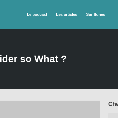
Le podcast
Les articles
Sur Itunes
pider so What ?
Che