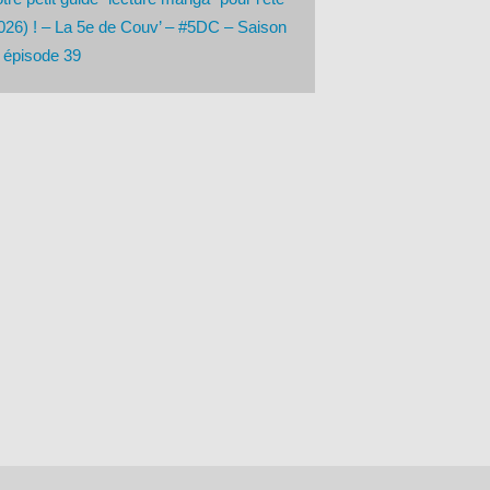
026) ! – La 5e de Couv’ – #5DC – Saison
 épisode 39