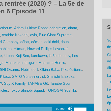
a rentrée (2020) ? – La 5e de
n 6 Episode 11
S
cthoum
,
Adam L’ultime Robot
,
adaptation
,
akata
,
,
Asahiro Kakashi
,
avis
,
Blue Giant Supreme
,
Yu
d Company
,
débat
,
démon
,
doki doki
,
doubt
,
de
Mashima
,
Hitman
,
Howard Phillips Lovecraft
,
Co
e
,
ki-oon
,
Koji Seo
,
kurokawa
,
la 5e de couv
,
Les
ve
ga
,
Masakazu Ishiguro
,
Mashima Hero’s
,
#5
ISHI Osamu
,
Nobi nobi !
,
Okina Baba
,
Pika éditions
,
La
Kitada
,
SATO Yû
,
seinen
,
sf
,
Shinichi Ishizuka
,
– 
 ?
,
Spy X Family
,
TANABE Gô
,
Tanabe Gou
,
Le
icles
,
Tokyo Shinobi Squad
,
TONOGAI Yoshiki
,
La
ép
Utilisez
00:00
No