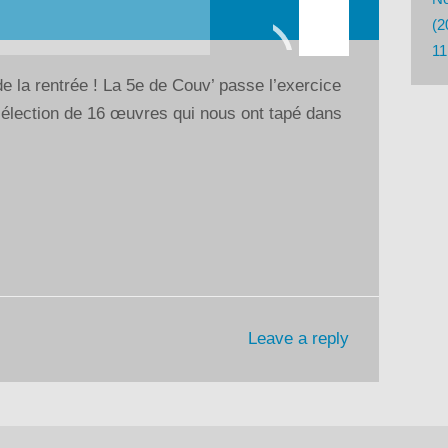
les
(2
flèches
11
haut/bas
e la rentrée ! La 5e de Couv’ passe l’exercice
pour
sélection de 16 œuvres qui nous ont tapé dans
augmenter
ou
diminuer
le
volume.
Leave a reply