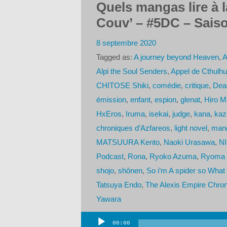
Quels mangas lire à l
Couv’ – #5DC – Saiso
8 septembre 2020
Tagged as:
A journey beyond Heaven
,
A
Alpi the Soul Senders
,
Appel de Cthulhu
CHITOSE Shiki
,
comédie
,
critique
,
Dea
émission
,
enfant
,
espion
,
glenat
,
Hiro 
HxEros
,
Iruma
,
isekai
,
judge
,
kana
,
kaz
chroniques d’Azfareos
,
light novel
,
man
MATSUURA Kento
,
Naoki Urasawa
,
N
Podcast
,
Rona
,
Ryoko Azuma
,
Ryoma 
shojo
,
shônen
,
So i’m A spider so What
Tatsuya Endo
,
The Alexis Empire Chron
Yawara
00:00