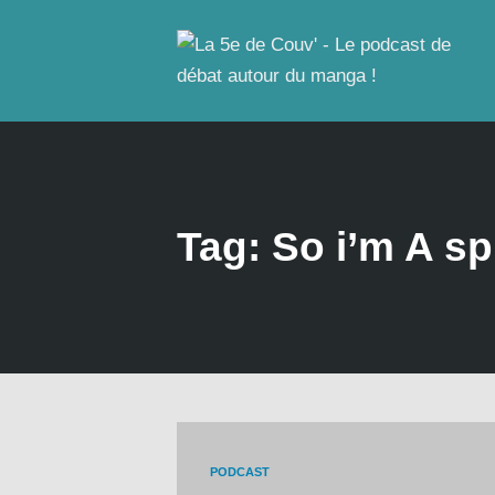
Tag: So i’m A s
PODCAST