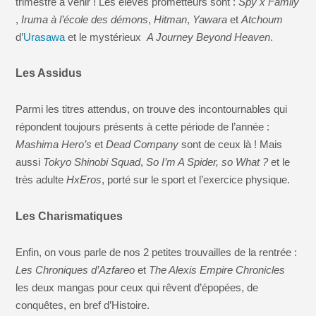
trimestre à venir ! Les élèves prometteurs sont :
Spy x Family
,
Iruma à l’école des démons
,
Hitman
,
Yawara
et
Atchoum
d’
Urasawa
et le mystérieux
A Journey Beyond Heaven
.
Les Assidus
Parmi les titres attendus, on trouve des incontournables qui
répondent toujours présents à cette période de l’année :
Mashima Hero’s
et
Dead Company
sont de ceux là ! Mais
aussi
Tokyo Shinobi Squad
,
So I’m A Spider, so What ?
et le
très adulte
HxEros
, porté sur le sport et l’exercice physique.
Les Charismatiques
Enfin, on vous parle de nos 2 petites trouvailles de la rentrée :
Les Chroniques d’Azfareo
et
The Alexis Empire Chronicles
les deux mangas pour ceux qui rêvent d’épopées, de
conquêtes, en bref d’Histoire.