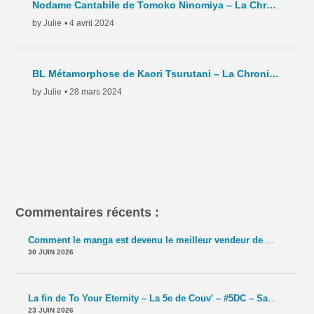
Nodame Cantabile de Tomoko Ninomiya – La Chronique Hebdo – C6 – 2024
by Julie
• 4 avril 2024
BL Métamorphose de Kaori Tsurutani – La Chronique Hebdo – C5- 2024
by Julie
• 28 mars 2024
Commentaires récents :
Comment le manga est devenu le meilleur vendeur de TCG ? – La 5e de Couv' – #5DC – Saison 11 épisode 42
30 JUIN 2026
La fin de To Your Eternity – La 5e de Couv' – #5DC – Saison 11 épisode 41
23 JUIN 2026