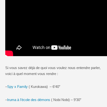
Si vous savez déjà de quoi vous voulez nous entendre parler,
voici à quel moment vous rendre :
–
Spy x Family
( Kurokawa) – 6’40”
–
Iruma à l’école des démons
( Nobi Nobi) – 9’30”