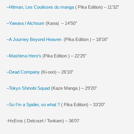
–
Hitman, Les Coulisses du manga
( PIka Edition) – 11’32”
–
Yawara
/
Atchoum
(Kana) – 14’50”
–
A Journey Beyond Heaven
(PIka Edition ) – 18’16”
–
Mashima Hero’s
(Pika Edition ) – 22’25”
–
Dead Company
(Ki-oon) – 26’10”
–
Tokyo Shinobi Squad
(Kaze Manga ) – 29’20”
–
So I’m a Spider, so what ?
( Pika Edition) – 33’20”
-HxEros ( Delcourt / Tonkam) – 36’07