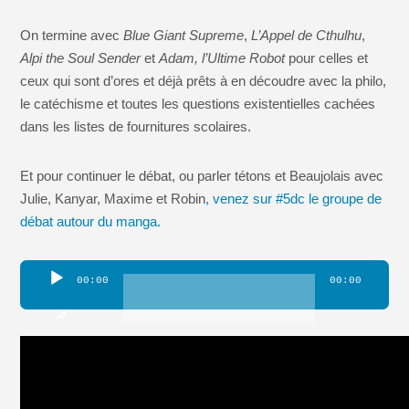
On termine avec
Blue Giant Supreme
,
L’Appel de Cthulhu
,
Alpi the Soul Sender
et
Adam, l’Ultime Robot
pour celles et
ceux qui sont d’ores et déjà prêts à en découdre avec la philo,
le catéchisme et toutes les questions existentielles cachées
dans les listes de fournitures scolaires.
Et pour continuer le débat, ou parler tétons et Beaujolais avec
Julie, Kanyar, Maxime et Robin
, venez sur #5dc le groupe de
débat autour du manga.
Lecteur
00:00
00:00
audio