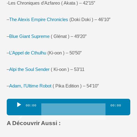
-Les Chroniques d’Azfareo ( Akata ) – 42’15”
–
The Alexis Empire Chronicles
(Doki Doki ) – 46’10”
–
Blue Giant Supreme
( Glénat ) – 49’20”
–
L’Appel de Cthulhu
(Ki-oon ) – 50’50”
–
Alpi the Soul Sender
( Ki-oon ) – 53’11
–
Adam, l’Ultime Robot
( Pika Edition ) – 54’10”
Lecteur
00:00
00:00
audio
A Découvrir Aussi :