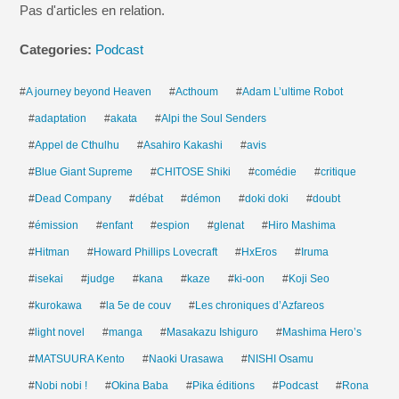
Pas d'articles en relation.
Categories:
Podcast
#
A journey beyond Heaven
#
Acthoum
#
Adam L’ultime Robot
#
adaptation
#
akata
#
Alpi the Soul Senders
#
Appel de Cthulhu
#
Asahiro Kakashi
#
avis
#
Blue Giant Supreme
#
CHITOSE Shiki
#
comédie
#
critique
#
Dead Company
#
débat
#
démon
#
doki doki
#
doubt
#
émission
#
enfant
#
espion
#
glenat
#
Hiro Mashima
#
Hitman
#
Howard Phillips Lovecraft
#
HxEros
#
Iruma
#
isekai
#
judge
#
kana
#
kaze
#
ki-oon
#
Koji Seo
#
kurokawa
#
la 5e de couv
#
Les chroniques d’Azfareos
#
light novel
#
manga
#
Masakazu Ishiguro
#
Mashima Hero’s
#
MATSUURA Kento
#
Naoki Urasawa
#
NISHI Osamu
#
Nobi nobi !
#
Okina Baba
#
Pika éditions
#
Podcast
#
Rona