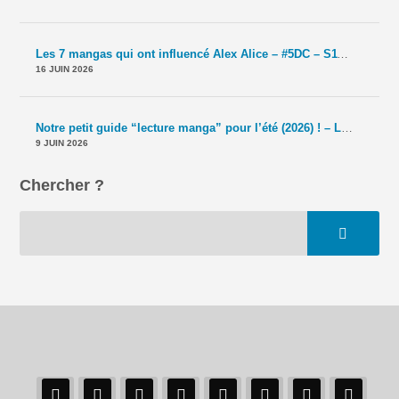
Les 7 mangas qui ont influencé Alex Alice – #5DC – S11E40
-
Le T
16 JUIN 2026
Notre petit guide “lecture manga” pour l’été (2026) ! – La 5e de Couv' – #5DC – Saison 11 épisode 39
9 JUIN 2026
Chercher ?