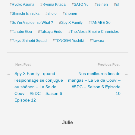
#
Ryoko Azuma
#
Ryoma Kitada
#
SATO Yû
#
seinen
#
sf
#
Shinichi Ishizuka
#
shojo
#
shônen
#
So i’m A spider so What ?
#
Spy X Family
#
TANABE Gô
#
Tanabe Gou
#
Tatsuya Endo
#
The Alexis Empire Chronicles
#
Tokyo Shinobi Squad
#
TONOGAI Yoshiki
#
Yawara
Next Post
Previous Post
←
Spy X Family : quand
Nos meilleures fins de
→
l’espionnage se conjugue
mangas – La 5e de Couv’ –
au shônen – La 5e de
#5DC – Saison 6 Episode
Couv’ – #5DC – Saison 6
10
Episode 12
Julie