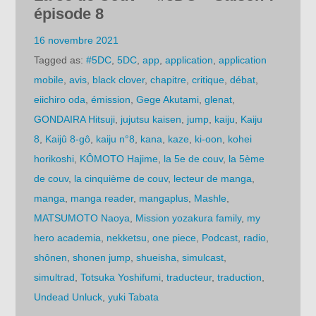
épisode 8
16 novembre 2021
Tagged as:
#5DC
,
5DC
,
app
,
application
,
application
mobile
,
avis
,
black clover
,
chapitre
,
critique
,
débat
,
eiichiro oda
,
émission
,
Gege Akutami
,
glenat
,
GONDAIRA Hitsuji
,
jujutsu kaisen
,
jump
,
kaiju
,
Kaiju
8
,
Kaijû 8-gô
,
kaiju n°8
,
kana
,
kaze
,
ki-oon
,
kohei
horikoshi
,
KÔMOTO Hajime
,
la 5e de couv
,
la 5ème
de couv
,
la cinquième de couv
,
lecteur de manga
,
manga
,
manga reader
,
mangaplus
,
Mashle
,
MATSUMOTO Naoya
,
Mission yozakura family
,
my
hero academia
,
nekketsu
,
one piece
,
Podcast
,
radio
,
shônen
,
shonen jump
,
shueisha
,
simulcast
,
simultrad
,
Totsuka Yoshifumi
,
traducteur
,
traduction
,
Undead Unluck
,
yuki Tabata