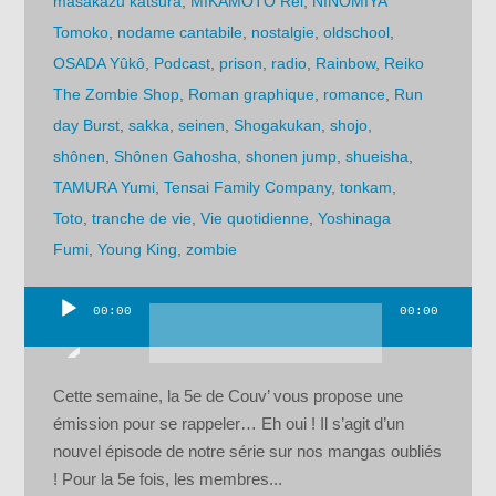
masakazu katsura
,
MIKAMOTO Rei
,
NINOMIYA
Tomoko
,
nodame cantabile
,
nostalgie
,
oldschool
,
OSADA Yûkô
,
Podcast
,
prison
,
radio
,
Rainbow
,
Reiko
The Zombie Shop
,
Roman graphique
,
romance
,
Run
day Burst
,
sakka
,
seinen
,
Shogakukan
,
shojo
,
shônen
,
Shônen Gahosha
,
shonen jump
,
shueisha
,
TAMURA Yumi
,
Tensai Family Company
,
tonkam
,
Toto
,
tranche de vie
,
Vie quotidienne
,
Yoshinaga
Fumi
,
Young King
,
zombie
00:00
00:00
Lecteur
audio
Cette semaine, la 5e de Couv’ vous propose une
émission pour se rappeler… Eh oui ! Il s’agit d’un
nouvel épisode de notre série sur nos mangas oubliés
! Pour la 5e fois, les membres...