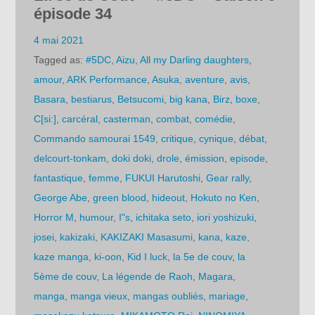
épisode 34
4 mai 2021
Tagged as:
#5DC
,
Aizu
,
All my Darling daughters
,
amour
,
ARK Performance
,
Asuka
,
aventure
,
avis
,
Basara
,
bestiarus
,
Betsucomi
,
big kana
,
Birz
,
boxe
,
C[si:]
,
carcéral
,
casterman
,
combat
,
comédie
,
Commando samourai 1549
,
critique
,
cynique
,
débat
,
delcourt-tonkam
,
doki doki
,
drole
,
émission
,
episode
,
fantastique
,
femme
,
FUKUI Harutoshi
,
Gear rally
,
George Abe
,
green blood
,
hideout
,
Hokuto no Ken
,
Horror M
,
humour
,
I"s
,
ichitaka seto
,
iori yoshizuki
,
josei
,
kakizaki
,
KAKIZAKI Masasumi
,
kana
,
kaze
,
kaze manga
,
ki-oon
,
Kid I luck
,
la 5e de couv
,
la
5ème de couv
,
La légende de Raoh
,
Magara
,
manga
,
manga vieux
,
mangas oubliés
,
mariage
,