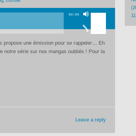
ng
,
zombie
(2
Utilisez
00:00
11
les
flèches
haut/bas
us propose une émission pour se rappeler… Eh
pour
 de notre série sur nos mangas oubliés ! Pour la
augmenter
ou
diminuer
le
volume.
Leave a reply