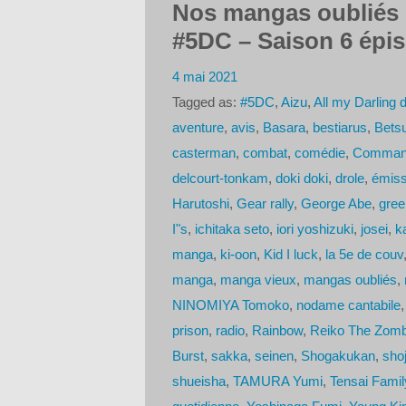
Nos mangas oubliés (
#5DC – Saison 6 épi
4 mai 2021
Tagged as:
#5DC
,
Aizu
,
All my Darling 
aventure
,
avis
,
Basara
,
bestiarus
,
Bets
casterman
,
combat
,
comédie
,
Command
delcourt-tonkam
,
doki doki
,
drole
,
émiss
Harutoshi
,
Gear rally
,
George Abe
,
gree
I"s
,
ichitaka seto
,
iori yoshizuki
,
josei
,
k
manga
,
ki-oon
,
Kid I luck
,
la 5e de couv
manga
,
manga vieux
,
mangas oubliés
,
NINOMIYA Tomoko
,
nodame cantabile
prison
,
radio
,
Rainbow
,
Reiko The Zomb
Burst
,
sakka
,
seinen
,
Shogakukan
,
sho
shueisha
,
TAMURA Yumi
,
Tensai Fami