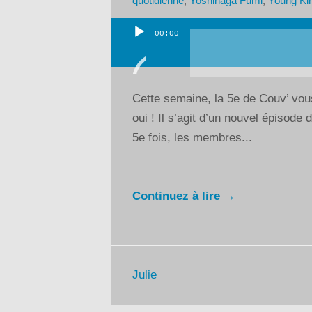
quotidienne
,
Yoshinaga Fumi
,
Young Ki
00:00
Lecteur
audio
Cette semaine, la 5e de Couv’ vo
oui ! Il s’agit d’un nouvel épisode
5e fois, les membres...
Continuez à lire →
Julie