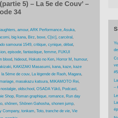
partie 5) – La 5e de Couv’ –
sode 34
S
daughters
,
amour
,
ARK Performance
,
Asuka
,
ucomi
,
big kana
,
Birz
,
boxe
,
C[si:]
,
carcéral
,
Yu
o samourai 1549
,
critique
,
cynique
,
débat
,
de
ion
,
episode
,
fantastique
,
femme
,
FUKUI
Co
n blood
,
hideout
,
Hokuto no Ken
,
Horror M
,
humour
,
ve
akizaki
,
KAKIZAKI Masasumi
,
kana
,
kaze
,
kaze
#5
,
la 5ème de couv
,
La légende de Raoh
,
Magara
,
La
mariage
,
masakazu katsura
,
MIKAMOTO Rei
,
– 
,
nostalgie
,
oldschool
,
OSADA Yûkô
,
Podcast
,
Le
ie Shop
,
Roman graphique
,
romance
,
Run day
La
jo
,
shônen
,
Shônen Gahosha
,
shonen jump
,
ép
ly Company
,
tonkam
,
Toto
,
tranche de vie
,
Vie
No