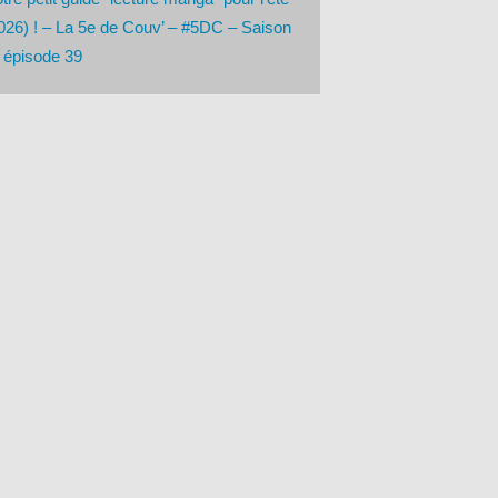
026) ! – La 5e de Couv’ – #5DC – Saison
 épisode 39