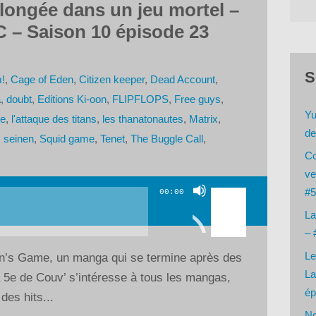
ngée dans un jeu mortel –
 – Saison 10 épisode 23
S
!
,
Cage of Eden
,
Citizen keeper
,
Dead Account
,
a
,
doubt
,
Editions Ki-oon
,
FLIPFLOPS
,
Free guys
,
Yu
e
,
l'attaque des titans
,
les thanatonautes
,
Matrix
,
de
,
seinen
,
Squid game
,
Tenet
,
The Buggle Call
,
Co
ve
Utilisez
#5
00:00
les
La
flèches
– 
haut/bas
Le
in’s Game, un manga qui se termine après des
pour
La
a 5e de Couv’ s’intéresse à tous les mangas,
augmenter
ép
es hits...
ou
No