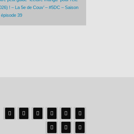
026) ! – La 5e de Couv’ – #5DC – Saison
 épisode 39