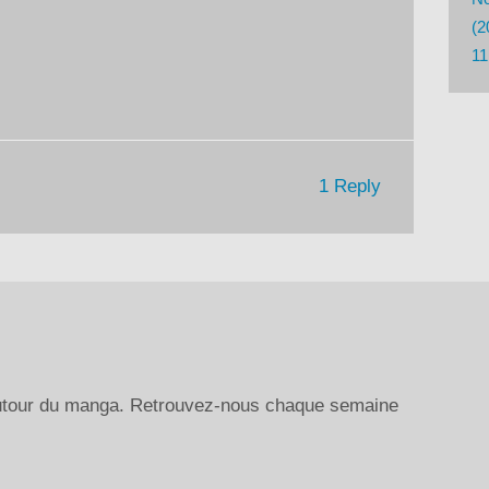
diminuer
(2
le
11
volume.
1 Reply
autour du manga. Retrouvez-nous chaque semaine