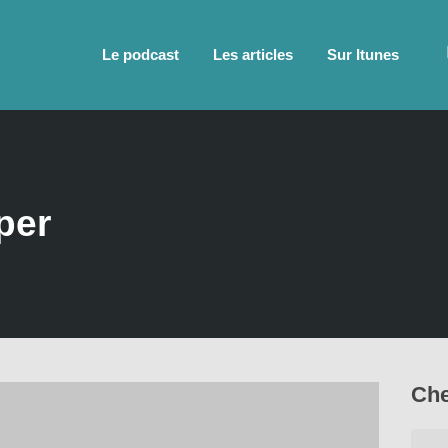
Le podcast
Les articles
Sur Itunes
per
Che