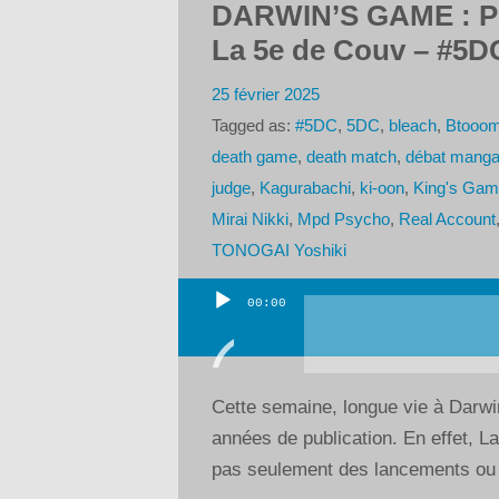
DARWIN’S GAME : Plo
La 5e de Couv – #5DC
25 février 2025
Tagged as:
#5DC
,
5DC
,
bleach
,
Btooom
death game
,
death match
,
débat mang
judge
,
Kagurabachi
,
ki-oon
,
King's Gam
Mirai Nikki
,
Mpd Psycho
,
Real Account
TONOGAI Yoshiki
00:00
Lecteur
audio
Cette semaine, longue vie à Darw
années de publication. En effet, L
pas seulement des lancements ou d