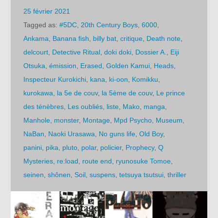
25 février 2021
Tagged as:
#5DC
,
20th Century Boys
,
6000
,
Ankama
,
Banana fish
,
billy bat
,
critique
,
Death note
,
delcourt
,
Detective Ritual
,
doki doki
,
Dossier A.
,
Eiji
Otsuka
,
émission
,
Erased
,
Golden Kamui
,
Heads
,
Inspecteur Kurokichi
,
kana
,
ki-oon
,
Komikku
,
kurokawa
,
la 5e de couv
,
la 5ème de couv
,
Le prince
des ténèbres
,
Les oubliés
,
liste
,
Mako
,
manga
,
Manhole
,
monster
,
Montage
,
Mpd Psycho
,
Museum
,
NaBan
,
Naoki Urasawa
,
No guns life
,
Old Boy
,
panini
,
pika
,
pluto
,
polar
,
policier
,
Prophecy
,
Q
Mysteries
,
re:load
,
route end
,
ryunosuke Tomoe
,
seinen
,
shônen
,
Soil
,
suspens
,
tetsuya tsutsui
,
thriller