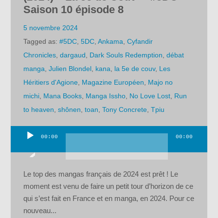
Saison 10 épisode 8
5 novembre 2024
Tagged as:
#5DC
,
5DC
,
Ankama
,
Cyfandir
Chronicles
,
dargaud
,
Dark Souls Redemption
,
débat
manga
,
Julien Blondel
,
kana
,
la 5e de couv
,
Les
Héritiers d'Agione
,
Magazine Européen
,
Majo no
michi
,
Mana Books
,
Manga Issho
,
No Love Lost
,
Run
to heaven
,
shônen
,
toan
,
Tony Concrete
,
Tpiu
00:00
00:00
Lecteur
audio
Le top des mangas français de 2024 est prêt ! Le
moment est venu de faire un petit tour d’horizon de ce
qui s’est fait en France et en manga, en 2024. Pour ce
nouveau...