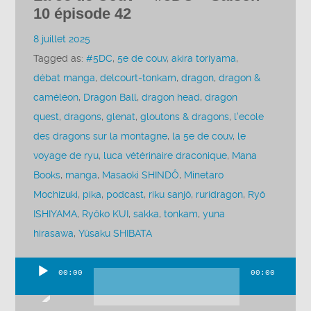
10 épisode 42
8 juillet 2025
Tagged as:
#5DC
,
5e de couv
,
akira toriyama
,
débat manga
,
delcourt-tonkam
,
dragon
,
dragon &
caméléon
,
Dragon Ball
,
dragon head
,
dragon
quest
,
dragons
,
glenat
,
gloutons & dragons
,
l'ecole
des dragons sur la montagne
,
la 5e de couv
,
le
voyage de ryu
,
luca vétérinaire draconique
,
Mana
Books
,
manga
,
Masaoki SHINDÔ
,
Minetaro
Mochizuki
,
pika
,
podcast
,
riku sanjô
,
ruridragon
,
Ryô
ISHIYAMA
,
Ryôko KUI
,
sakka
,
tonkam
,
yuna
hirasawa
,
Yûsaku SHIBATA
00:00
00:00
Lecteur
audio