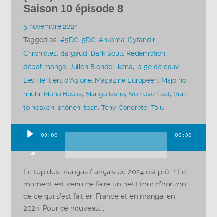
Saison 10 épisode 8
5 novembre 2024
Tagged as:
#5DC
,
5DC
,
Ankama
,
Cyfandir
Chronicles
,
dargaud
,
Dark Souls Redemption
,
débat manga
,
Julien Blondel
,
kana
,
la 5e de couv
,
Les Héritiers d'Agione
,
Magazine Européen
,
Majo no
michi
,
Mana Books
,
Manga Issho
,
No Love Lost
,
Run
to heaven
,
shônen
,
toan
,
Tony Concrete
,
Tpiu
00:00
00:00
Lecteur
audio
Le top des mangas français de 2024 est prêt ! Le
moment est venu de faire un petit tour d’horizon
de ce qui s’est fait en France et en manga, en
2024. Pour ce nouveau...