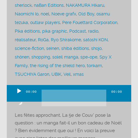
sherlock
,
naBan Editions
,
NAKAMURA Hikaru
,
Naomichi Io
,
noel
,
Noeve grafx
,
Old Boy
,
osamu
tezuka
,
outlaw players
,
Père Fouettard Corporation
,
Pika éditions
,
pika graphic
,
Podcast
,
radio
,
réalisateur
,
RoGa
,
Ryo Shirakome
,
satoshi KON
,
science-fiction
,
seinen
,
shiba éditions
,
shojo
,
shônen
,
shopping
,
soleil manga
,
spe-ope
,
Spy X
Family
,
the rising of the shield hero
,
tonkam
,
TSUCHIYA Garon
,
UBIK
,
Veil
,
xmas
00:00
00:00
Lecteur
audio
Les fêtes approchant, La 5e de Couv’ pose la
question : un manga fait-il un bon cadeau de Noël
? Bien évidemment que oui ! En voici la preuve