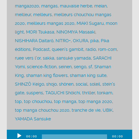
manga2020
,
mangas
,
mauvaise herbe
,
meian
,
meilleur
,
meilleurs
,
meilleurs chouchou mangas
2020
,
meilleurs mangas 2020
,
MIAKI Sugaru
,
moon
light
,
MORI Tsukasa
,
NINOMIYA Masaaki
,
NISHIHARA Daitarô
,
NITRO+
,
OKURA
,
pika
,
Pika
éditions
,
Podcast
,
queen's gambit
,
radio
,
rom-com
,
ruee vers l'or
,
sakka
,
sansuke yamada
,
SARACHI
Yomi
,
science-fiction
,
seinen
,
sengo
,
sf
,
Shaman
King
,
shaman king flowers
,
shaman king suite
,
SHINZÔ Keigo
,
shojo
,
shônen
,
social
,
soleil
,
stein's
gate
,
suspens
,
TAGUCHI Shôichi
,
thriller
,
tonkam
,
top
,
top chouchou
,
top manga
,
top manga 2020
,
top manga chouchou 2020
,
tranche de vie
,
UBIK
,
YAMADA Sansuke
00:00
00:00