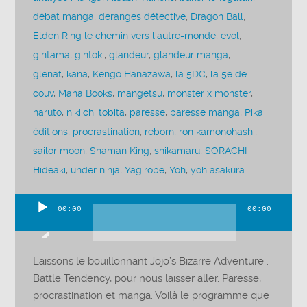
débat manga
,
deranges détective
,
Dragon Ball
,
Elden Ring le chemin vers l'autre-monde
,
evol
,
gintama
,
gintoki
,
glandeur
,
glandeur manga
,
glenat
,
kana
,
Kengo Hanazawa
,
la 5DC
,
la 5e de
couv
,
Mana Books
,
mangetsu
,
monster x monster
,
naruto
,
nikiichi tobita
,
paresse
,
paresse manga
,
Pika
éditions
,
procrastination
,
reborn
,
ron kamonohashi
,
sailor moon
,
Shaman King
,
shikamaru
,
SORACHI
Hideaki
,
under ninja
,
Yagirobé
,
Yoh
,
yoh asakura
00:00
00:00
Lecteur
audio
Laissons le bouillonnant Jojo’s Bizarre Adventure :
Battle Tendency, pour nous laisser aller. Paresse,
procrastination et manga. Voilà le programme que