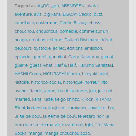
Tagged as:
#5DC
,
5pb
,
ABENDSEN
,
akata
,
aventure
,
avis
,
big kana
,
BISCAY Cédric
,
blitz
,
cannibale
,
casterman
,
Cédric Biscay
,
chess
,
chouchou
,
chouchous
,
comédie
,
comme sur un
nuage
,
création
,
critique
,
Daitarô Nishihara
,
débat
,
delcourt
,
dystopie
,
echec
,
éditions
,
émission
,
episode
,
gambit
,
gannibal
,
Garry Kasparov
,
glenat
,
guerre
,
guess what
,
Half & Half
,
Harumo Sanazaki
,
HASHII Coma
,
HIGURASHI Kinoko
,
hiroyuki takei
,
histoire
,
historico-social
,
historique
,
horreur
,
inio
asano
,
irlande
,
japon
,
jeu de la dame
,
joie
,
just not
married
,
kana
,
kaze
,
keigo shinzo
,
ki-oon
,
KITANO
Eiichi
,
kodansha
,
kouji seo
,
kurokawa
,
l'oxalis et l'or
,
la 5e de couv
,
la 5ème de couv
,
le lézard noir
,
le
prix du reste de ma vie
,
lezard noir
,
lgbt
,
life
,
Mana
Books
,
manga
,
manga chouchou 2020
,