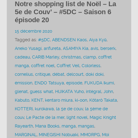
Notre shopping list de Noël – La
5e de Couv’ – #5DC – Saison 6
épisode 20
15 décembre 2020
Tagged as:
#5DC
,
ABENDSEN Kaos
,
Aiya Kyū
,
Aneko Yusagi
,
arifureta
,
ASAMIYA Kia
,
avis
,
berserk
,
cadeau
,
CARIB Marley
,
christmas
,
clamp
,
coffret
manga
,
coffret noel
,
Coffret Veil
,
Colorless
,
cornelius
,
critique
,
débat
,
delcourt
,
doki doki
,
émission
,
ENDO Tatsuya
,
episode
,
FUKUDA Ikumi
,
glenat
,
guess what
,
HIJIKATA Yuho
,
intégral
,
John
,
Kabuto
,
KENT
,
kentaro miura
,
ki-oon
,
Kôtarô Takata
,
KOTTERI
,
kurokawa
,
la 5e de couv
,
la 5ème de
couv
,
Le Pacte de la mer
,
light novel
,
Magic Knight
Rayearth
,
Mana Books
,
manga
,
mangas
,
MARGINAL
,
MINEGISHI Nobuaki
,
MMORPG
,
Moi