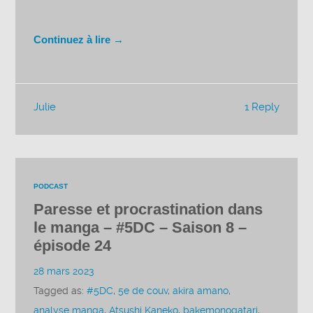
Continuez à lire →
Julie
1 Reply
PODCAST
Paresse et procrastination dans
le manga – #5DC – Saison 8 –
épisode 24
28 mars 2023
Tagged as:
#5DC
,
5e de couv
,
akira amano
,
analyse manga
,
Atsushi Kaneko
,
bakemonogatari
,