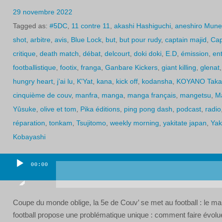
29 novembre 2022
Tagged as:
#5DC
,
11 contre 11
,
akashi Hashiguchi
,
aneshiro Mune
shot
,
arbitre
,
avis
,
Blue Lock
,
but
,
but pour rudy
,
captain majid
,
Cap
critique
,
death match
,
débat
,
delcourt
,
doki doki
,
E.D
,
émission
,
en
footballistique
,
footix
,
franga
,
Ganbare Kickers
,
giant killing
,
glenat
hungry heart
,
j’ai lu
,
K'Yat
,
kana
,
kick off
,
kodansha
,
KOYANO Taka
cinquième de couv
,
manfra
,
manga
,
manga français
,
mangetsu
,
M
Yûsuke
,
olive et tom
,
Pika éditions
,
ping pong dash
,
podcast
,
radio
réparation
,
tonkam
,
Tsujitomo
,
weekly morning
,
yakitate japan
,
Yak
Kobayashi
00:00
Lecteur
audio
Coupe du monde oblige, la 5e de Couv’ se met au football : le ma
football propose une problématique unique : comment faire évoluer