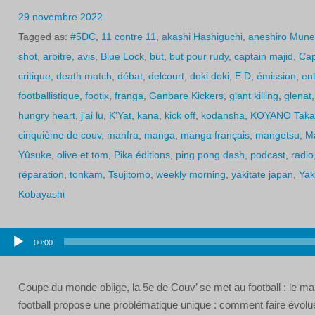
29 novembre 2022
Tagged as:
#5DC
,
11 contre 11
,
akashi Hashiguchi
,
aneshiro Mune
shot
,
arbitre
,
avis
,
Blue Lock
,
but
,
but pour rudy
,
captain majid
,
Cap
critique
,
death match
,
débat
,
delcourt
,
doki doki
,
E.D
,
émission
,
en
footballistique
,
footix
,
franga
,
Ganbare Kickers
,
giant killing
,
glenat
hungry heart
,
j’ai lu
,
K'Yat
,
kana
,
kick off
,
kodansha
,
KOYANO Taka
cinquième de couv
,
manfra
,
manga
,
manga français
,
mangetsu
,
M
Yûsuke
,
olive et tom
,
Pika éditions
,
ping pong dash
,
podcast
,
radio
réparation
,
tonkam
,
Tsujitomo
,
weekly morning
,
yakitate japan
,
Yak
Kobayashi
Lecteur
00:00
audio
Coupe du monde oblige, la 5e de Couv’ se met au football : le ma
football propose une problématique unique : comment faire évoluer