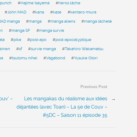
e punch
#
Hajime Isayama
#
héros lâche
#
John MAD
#
kana
#
kaze
#
kentaro miura
AD manga
#
manga
#
manga aliens
#
manga lâcheté
en
#
manga SF
#
manga survie
ata
#
pika
#
post-apo
#
post-apocalyptique
einen
#
sf
#
survie manga
#
Takahiro Wakamatsu
ba
#
tsutomu nihei
#
Vagabond
#
Yusuke Otori
Previous Post
ouv’ –
Les mangakas du réalisme aux idées
→
déjantées (avec Toan) – La 5e de Couv –
#5DC – Saison 11 épisode 35