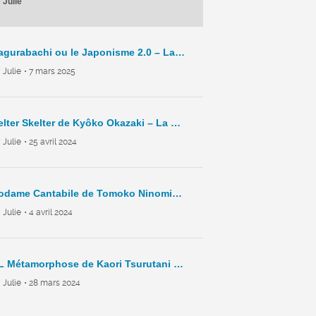
 Julie
Kagurabachi ou le Japonisme 2.0 – La Chronique Hebdo – C8 – 2025
 Julie
• 7 mars 2025
Helter Skelter de Kyôko Okazaki – La Chronique Hebdo – C7 – 2024
 Julie
• 25 avril 2024
Nodame Cantabile de Tomoko Ninomiya – La Chronique Hebdo – C6 – 2024
 Julie
• 4 avril 2024
BL Métamorphose de Kaori Tsurutani – La Chronique Hebdo – C5- 2024
 Julie
• 28 mars 2024