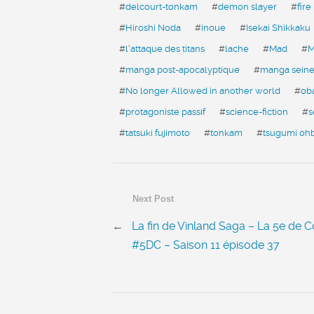
#
delcourt-tonkam
#
demon slayer
#
fir
#
Hiroshi Noda
#
inoue
#
Isekai Shikkaku
#
l'attaque des titans
#
lache
#
Mad
#
M
#
manga post-apocalyptique
#
manga sein
#
No longer Allowed in another world
#
ob
#
protagoniste passif
#
science-fiction
#
s
#
tatsuki fujimoto
#
tonkam
#
tsugumi oh
Next Post
←
La fin de Vinland Saga – La 5e de C
#5DC – Saison 11 épisode 37