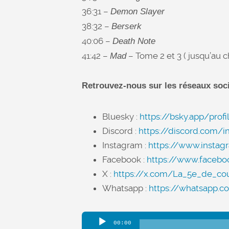
36:31 –
Demon Slayer
38:32 –
Berserk
40:06 –
Death Note
41:42 –
– Tome 2 et 3 ( jusqu’au c
Mad
Retrouvez-nous sur les réseaux soci
Bluesky :
https://bsky.app/profi
Discord :
https://discord.com/
Instagram :
https://www.insta
Facebook :
https://www.faceb
X :
https://x.com/La_5e_de_co
Whatsapp :
https://whatsapp
Lecteur
00:00