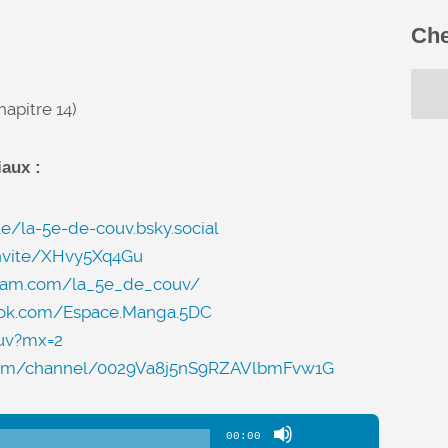
Che
hapitre 14)
aux :
le/la-5e-de-couv.bsky.social
invite/XHvy5Xq4Gu
gram.com/la_5e_de_couv/
ook.com/Espace.Manga.5DC
uv?mx=2
.com/channel/0029Va8j5nS9RZAVlbmFvw1G
Utilisez
00:00