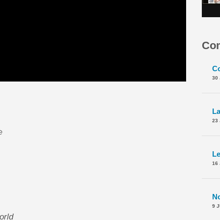
Com
30
23
e
16
9 
orld