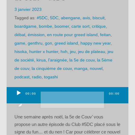
3 janvier 2023
Tagged as:
#5DC
,
5DC
,
abengane
,
avis
,
biscuit
,
boardgame
,
bombe
,
boomer
,
carte sort
,
critique
,
débat
,
émission
,
en route pour greed island
,
feitan
,
game
,
genthru
,
gon
,
greed island
,
happy new year
,
hisoka
,
hunter x hunter
,
hxh
,
jeu
,
jeu de plateau
,
jeu
de société
,
kirua
,
l’araignée
,
la 5e de couv
,
la 5ème
de couv
,
la cinquième de couv
,
manga
,
nouvel
,
podcast
,
radio
,
togashi
00:00
00:00
Lecteur
audio
Une semaine après noël, la 5e de Couv’ vous
propose un autre épisode du Club #5DC placé sous le
signe du fun… et du nen ! Car pour célébrer ce nouvel