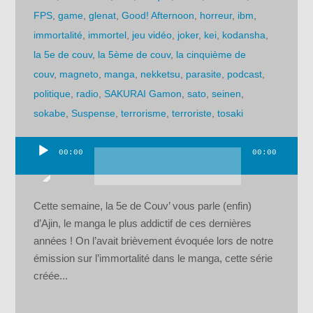
FPS
,
game
,
glenat
,
Good! Afternoon
,
horreur
,
ibm
,
immortalité
,
immortel
,
jeu vidéo
,
joker
,
kei
,
kodansha
,
la 5e de couv
,
la 5ème de couv
,
la cinquième de
couv
,
magneto
,
manga
,
nekketsu
,
parasite
,
podcast
,
politique
,
radio
,
SAKURAI Gamon
,
sato
,
seinen
,
sokabe
,
Suspense
,
terrorisme
,
terroriste
,
tosaki
00:00
00:00
Lecteur
audio
Cette semaine, la 5e de Couv’ vous parle (enfin)
d’Ajin, le manga le plus addictif de ces dernières
années ! On l’avait brièvement évoquée lors de notre
émission sur l’immortalité dans le manga, cette série
créée...