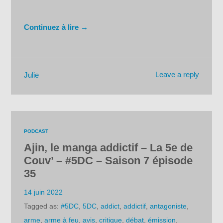
Continuez à lire →
Leave a reply
Julie
PODCAST
Ajin, le manga addictif – La 5e de
Couv’ – #5DC – Saison 7 épisode
35
14 juin 2022
Tagged as:
#5DC
,
5DC
,
addict
,
addictif
,
antagoniste
,
arme
,
arme à feu
,
avis
,
critique
,
débat
,
émission
,