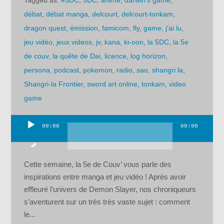
Tagged as:
#5DC
,
5DC
,
anime
,
darwin's game
,
débat
,
débat manga
,
delcourt
,
delcourt-tonkam
,
dragon quest
,
émission
,
famicom
,
fly
,
game
,
j’ai lu
,
jeu vidéo
,
jeux videos
,
jv
,
kana
,
ki-oon
,
la 5DC
,
la 5e
de couv
,
la quête de Dai
,
licence
,
log horizon
,
persona
,
podcast
,
pokemon
,
radio
,
sao
,
shangri la
,
Shangri-la Frontier
,
sword art online
,
tonkam
,
video
game
00:00
00:00
Lecteur
audio
Cette semaine, la 5e de Couv’ vous parle des
inspirations entre manga et jeu vidéo ! Après avoir
effleuré l’univers de Demon Slayer, nos chroniqueurs
s’aventurent sur un très très vaste sujet : comment
le...