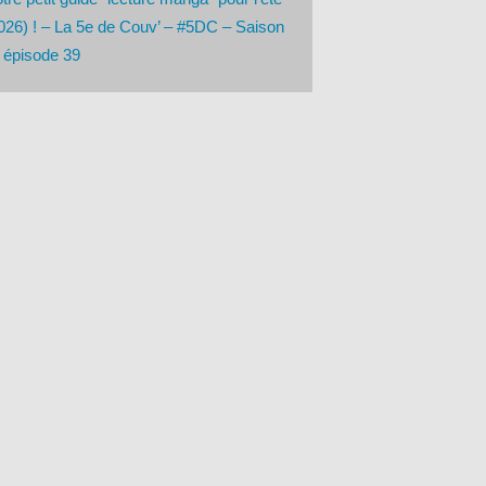
026) ! – La 5e de Couv’ – #5DC – Saison
 épisode 39