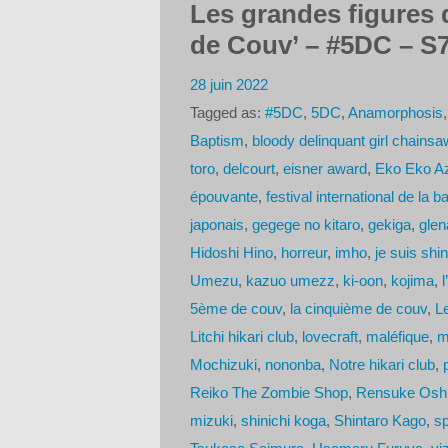
Les grandes figures 
de Couv’ – #5DC – S
28 juin 2022
Tagged as:
#5DC
,
5DC
,
Anamorphosis
Baptism
,
bloody delinquant girl chainsa
toro
,
delcourt
,
eisner award
,
Eko Eko A
épouvante
,
festival international de la
japonais
,
gegege no kitaro
,
gekiga
,
glen
Hidoshi Hino
,
horreur
,
imho
,
je suis shi
Umezu
,
kazuo umezz
,
ki-oon
,
kojima
,
5ème de couv
,
la cinquième de couv
,
L
Litchi hikari club
,
lovecraft
,
maléfique
,
m
Mochizuki
,
nononba
,
Notre hikari club
,
Reiko The Zombie Shop
,
Rensuke Oshik
mizuki
,
shinichi koga
,
Shintaro Kago
,
sp