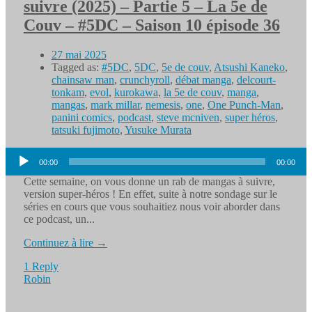
suivre (2025) – Partie 5 – La 5e de
Couv – #5DC – Saison 10 épisode 36
27 mai 2025
Tagged as:
#5DC
,
5DC
,
5e de couv
,
Atsushi Kaneko
,
chainsaw man
,
crunchyroll
,
débat manga
,
delcourt-
tonkam
,
evol
,
kurokawa
,
la 5e de couv
,
manga
,
mangas
,
mark millar
,
nemesis
,
one
,
One Punch-Man
,
panini comics
,
podcast
,
steve mcniven
,
super héros
,
tatsuki fujimoto
,
Yusuke Murata
Lecteur
00:00
00:00
audio
Cette semaine, on vous donne un rab de mangas à suivre,
version super-héros ! En effet, suite à notre sondage sur le
séries en cours que vous souhaitiez nous voir aborder dans
ce podcast, un...
Continuez à lire →
1 Reply
Robin