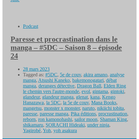
Podcast
Paresse et procrastination dans le
manga – #5DC – Saison 8 – épisode
24
28 mars 2023
Tagged as:
#5DC
,
5e de couv
,
akira amano
,
analyse
manga
,
Atsushi Kaneko
,
bakemonogatari
,
débat
manga
,
deranges détective
,
Dragon Ball
,
Elden Ring
le chemin vers l'autre-monde
,
evol
,
gintama
,
gintoki
,
glandeur
,
glandeur manga
,
glenat
,
kana
,
Kengo
Hanazawa
,
la 5DC
,
la 5e de couv
,
Mana Books
,
mangetsu
,
monster x monster
,
naruto
,
nikiichi tobita
,
paresse
,
paresse manga
,
Pika éditions
,
procrastination
,
reborn
,
ron kamonohashi
,
sailor moon
,
Shaman King
,
shikamaru
,
SORACHI Hideaki
,
under ninja
,
Yagirobé
,
Yoh
,
yoh asakura