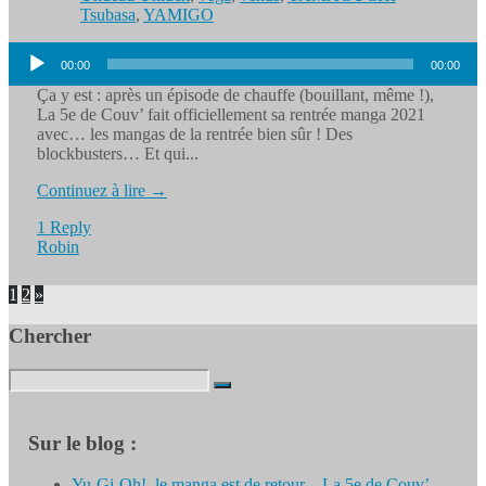
Tsubasa
,
YAMIGO
Lecteur
00:00
00:00
audio
Ça y est : après un épisode de chauffe (bouillant, même !),
La 5e de Couv’ fait officiellement sa rentrée manga 2021
avec… les mangas de la rentrée bien sûr ! Des
blockbusters… Et qui...
Continuez à lire →
1 Reply
Robin
1
2
»
Chercher
Search
for:
Sur le blog :
Yu-Gi-Oh!, le manga est de retour – La 5e de Couv’ –