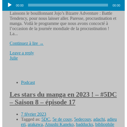
Lecteur
00:00
00:00
audio
Laissons le bouillonnant Jojo’s Bizarre Adventure : Battle
Tendency, pour nous laisser aller. Paresse, procrastination et
manga. Voilà le programme que nous avons concocté à
l’occasion de la journée mondiale de la procrastination !
La...
Continuez à lire →
Leave a reply
Julie
Podcast
Les stars du manga en 2023 ! – #5DC
– Saison 8 – épisode 17
7 février 2023
Tagged as:
5DC
,
5e de couv
,
5edecouv
,
adachi
,
adieu
eri
,
arakawa
,
Atsushi Kaneko
,
badducks
,
bibliophile