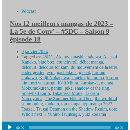
Podcast
Nos 12 meilleurs mangas de 2023 –
La 5e de Couv’ – #5DC – Saison 9
épisode 18
9 janvier 2024
Tagged as:
#5DC
,
Akane-banashi
,
arakawa
,
Atsushi
Kaneko
,
blue box
,
crunchyroll
,
débat manga
,
delcourt
,
delcourt-tonkam
,
du mouvement de la terre
,
ender geister
,
evol
,
gachiakuta
,
glenat
,
hiromu
arakawa
,
Kaiji Nakagawa
,
kaneko
,
kei urana
,
ki-oon
,
kiminori wakasugi
,
Kôji Miura
,
kurokawa
,
manga
,
Mokumokuren
,
panini
,
pika
,
shadow of the ring
,
Snowball Earth
,
Takamasa Moue
,
Takashi
Yomoyama
,
The Summer Hikaru Died
,
the world of
summoning
,
tonkam
,
top manga
,
top manga 2023
,
Tsugai
,
Tsugai Deamon on the Shadow Realm
,
uoto
,
Who's next ?
,
Yuhiro Tsujitsugu
,
yuki kodama
Lecteur
00:00
00:00
audio