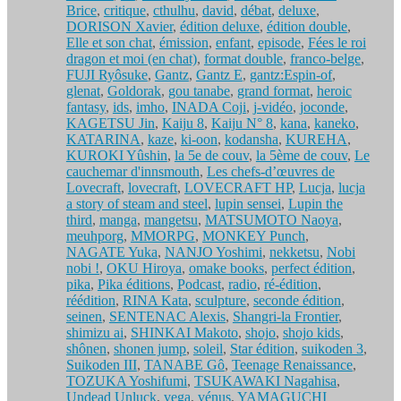
Brice
,
critique
,
cthulhu
,
david
,
débat
,
deluxe
,
DORISON Xavier
,
édition deluxe
,
édition double
,
Elle et son chat
,
émission
,
enfant
,
episode
,
Fées le roi
dragon et moi (en chat)
,
format double
,
franco-belge
,
FUJI Ryôsuke
,
Gantz
,
Gantz E
,
gantz:Espin-of
,
glenat
,
Goldorak
,
gou tanabe
,
grand format
,
heroic
fantasy
,
ids
,
imho
,
INADA Coji
,
j-vidéo
,
joconde
,
KAGETSU Jin
,
Kaiju 8
,
Kaiju N° 8
,
kana
,
kaneko
,
KATARINA
,
kaze
,
ki-oon
,
kodansha
,
KUREHA
,
KUROKI Yûshin
,
la 5e de couv
,
la 5ème de couv
,
Le
cauchemar d'innsmouth
,
Les chefs-d’œuvres de
Lovecraft
,
lovecraft
,
LOVECRAFT HP
,
Lucja
,
lucja
a story of steam and steel
,
lupin sensei
,
Lupin the
third
,
manga
,
mangetsu
,
MATSUMOTO Naoya
,
meuhporg
,
MMORPG
,
MONKEY Punch
,
NAGATE Yuka
,
NANJO Yoshimi
,
nekketsu
,
Nobi
nobi !
,
OKU Hiroya
,
omake books
,
perfect édition
,
pika
,
Pika éditions
,
Podcast
,
radio
,
ré-édition
,
réédition
,
RINA Kata
,
sculpture
,
seconde édition
,
seinen
,
SENTENAC Alexis
,
Shangri-la Frontier
,
shimizu ai
,
SHINKAI Makoto
,
shojo
,
shojo kids
,
shônen
,
shonen jump
,
soleil
,
Star édition
,
suikoden 3
,
Suikoden III
,
TANABE Gô
,
Teenage Renaissance
,
TOZUKA Yoshifumi
,
TSUKAWAKI Nagahisa
,
Undead Unluck
,
vega
,
vénus
,
YAMAGUCHI