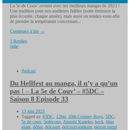
La 5e de Couv’ revient avec ses meilleurs mangas de 2023 !
Une tradition pour nos auditeurs fidèles (notre émission la
plus écoutée, chaque année), mais aussi un rendez-vous afin
de prendre la température concernant...
Continuez à lire →
3 Replies
Julie
Podcast
Du Hellfest au manga, il n’y a qu’un
pas ! – La 5e de Couv’ – #5DC –
Saison 8 Episode 33
13 juin 2023
Tagged as:
#5DC
,
12bis
,
20th Century Boys
,
5DC
,
5e de couv
,
5edecouv
,
Atsushi Kaneko
,
beck
,
blue
giant
,
débat
,
delcourt
,
delcourt-tonkam
,
detroit metal