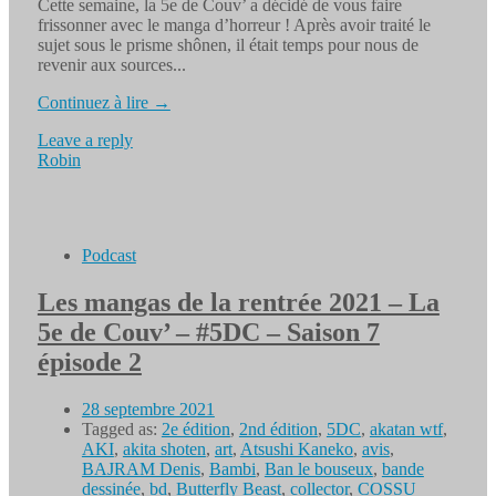
Cette semaine, la 5e de Couv’ a décidé de vous faire
frissonner avec le manga d’horreur ! Après avoir traité le
sujet sous le prisme shônen, il était temps pour nous de
revenir aux sources...
Continuez à lire →
Leave a reply
Robin
Podcast
Les mangas de la rentrée 2021 – La
5e de Couv’ – #5DC – Saison 7
épisode 2
28 septembre 2021
Tagged as:
2e édition
,
2nd édition
,
5DC
,
akatan wtf
,
AKI
,
akita shoten
,
art
,
Atsushi Kaneko
,
avis
,
BAJRAM Denis
,
Bambi
,
Ban le bouseux
,
bande
dessinée
,
bd
,
Butterfly Beast
,
collector
,
COSSU