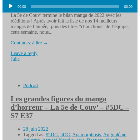
Lecteur
00:00
00:00
audio
La 5e de Couv’ termine le bilan manga de 2022 avec les
rééditions ! Après avoir fait la liste de nos 14 meilleurs
mangas de l’année, puis des titres “chouchous” de l’équipe,
cette semaine, nous...
Continuez à lire →
Leave a reply
Julie
Podcast
Les grandes figures du manga
d’horreur – La 5e de Couv’ – #5DC –
S7 E37
28 juin 2022
Tagged as:
#5DC
,
5DC
,
Anamorphosis
,
Angoulême
,