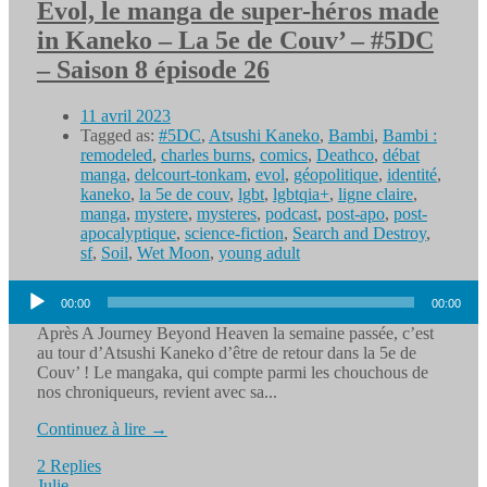
Evol, le manga de super-héros made
in Kaneko – La 5e de Couv’ – #5DC
– Saison 8 épisode 26
11 avril 2023
Tagged as:
#5DC
,
Atsushi Kaneko
,
Bambi
,
Bambi :
remodeled
,
charles burns
,
comics
,
Deathco
,
débat
manga
,
delcourt-tonkam
,
evol
,
géopolitique
,
identité
,
kaneko
,
la 5e de couv
,
lgbt
,
lgbtqia+
,
ligne claire
,
manga
,
mystere
,
mysteres
,
podcast
,
post-apo
,
post-
apocalyptique
,
science-fiction
,
Search and Destroy
,
sf
,
Soil
,
Wet Moon
,
young adult
Lecteur
00:00
00:00
audio
Après A Journey Beyond Heaven la semaine passée, c’est
au tour d’Atsushi Kaneko d’être de retour dans la 5e de
Couv’ ! Le mangaka, qui compte parmi les chouchous de
nos chroniqueurs, revient avec sa...
Continuez à lire →
2 Replies
Julie