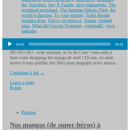
list
,
Sorcières
,
Spy X Family
,
taiyo matsumoto
,
The
promised neverland
,
The Summer Hikaru Died
,
the
world is dancing
,
To your eternity
,
Toilet Bound
Hanako Kun
,
Tokyo ces jours-ci
,
Tsugai
,
vinland
saga
,
What did you eat Yesterday
,
yotsuba&!
,
yuyu
hakusho
Lecteur
00:00
00:00
audio
HO HO HO : cette semaine, la 5e de Couv’ vous aide à
faire votre shopping list manga de noël ! Eh oui, on aime
toutes et tous profiter des fêtes pour propager notre amour...
Continuez à lire →
Leave a reply
Robin
Podcast
Nos mangas (de super-héros) à