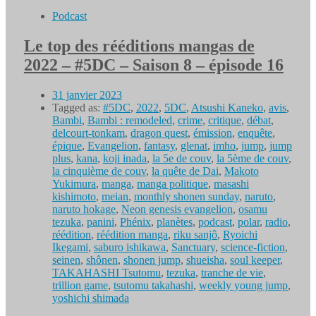
Podcast
Le top des rééditions mangas de
2022 – #5DC – Saison 8 – épisode 16
31 janvier 2023
Tagged as:
#5DC
,
2022
,
5DC
,
Atsushi Kaneko
,
avis
,
Bambi
,
Bambi : remodeled
,
crime
,
critique
,
débat
,
delcourt-tonkam
,
dragon quest
,
émission
,
enquête
,
épique
,
Evangelion
,
fantasy
,
glenat
,
imho
,
jump
,
jump
plus
,
kana
,
koji inada
,
la 5e de couv
,
la 5ème de couv
,
la cinquième de couv
,
la quête de Dai
,
Makoto
Yukimura
,
manga
,
manga politique
,
masashi
kishimoto
,
meian
,
monthly shonen sunday
,
naruto
,
naruto hokage
,
Neon genesis evangelion
,
osamu
tezuka
,
panini
,
Phénix
,
planètes
,
podcast
,
polar
,
radio
,
réédition
,
réédition manga
,
riku sanjô
,
Ryoichi
Ikegami
,
saburo ishikawa
,
Sanctuary
,
science-fiction
,
seinen
,
shônen
,
shonen jump
,
shueisha
,
soul keeper
,
TAKAHASHI Tsutomu
,
tezuka
,
tranche de vie
,
trillion game
,
tsutomu takahashi
,
weekly young jump
,
yoshichi shimada