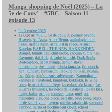
Manga-shopping de Noël (2025) – La
5e de Couv’ – #5DC – Saison 11
épisode 13
9 décembre 2025
Tagged as:
#5DC
,
5e de couv
,
A journey beyond
Heaven
,
Ad Astra
,
Amer Beton
,
anthologie moto
hagio
,
arsène lupin
,
astra lost in space
,
Atsushi
Kaneko
,
BABEL : THE NEW HAKKENDEN
,
Blame!
,
buggle call
,
chiisakobe
,
choujin x
,
city hall
,
claymore
,
dai dark
,
daisuke igarashi
,
Dark Souls
Redemption
,
débat manga
,
demon slayer
,
dorohedoro
,
dreamland
,
fabula fantasia
,
fire punch
,
gon
,
gundam
,
hirayasumi
,
Hokuto no Ken
,
hoshin
,
i'ss
,
ikkyu
,
jojo's bizarre adventures
,
Kagurabachi
,
kenshin le vagabond
,
kingdom
,
kokkoku
,
la 5e de
couv
,
le mari de mon frère
,
les enfants de la mer
,
Les
Guerres Invisibles
,
les héros de la galaxie
,
lovers kiss
,
magic kaito
,
manga
,
monster
,
nana
,
noel
,
nos
meilleures vies
,
one piece
,
parasite
,
ping pong
,
pluto
,
professeur layton
,
psyren
,
rumiko takahashi
,
samourai
bamboo
,
sarisa of noctiluscent cloud
,
school
judgement
,
search & destroy
,
Shin-Zero
,
shopping