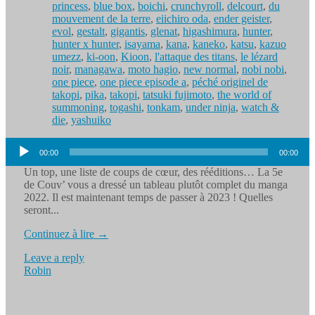
princess
,
blue box
,
boichi
,
crunchyroll
,
delcourt
,
du
mouvement de la terre
,
eiichiro oda
,
ender geister
,
evol
,
gestalt
,
gigantis
,
glenat
,
higashimura
,
hunter
,
hunter x hunter
,
isayama
,
kana
,
kaneko
,
katsu
,
kazuo
umezz
,
ki-oon
,
Kioon
,
l'attaque des titans
,
le lézard
noir
,
managawa
,
moto hagio
,
new normal
,
nobi nobi
,
one piece
,
one piece episode a
,
péché originel de
takopi
,
pika
,
takopi
,
tatsuki fujimoto
,
the world of
summoning
,
togashi
,
tonkam
,
under ninja
,
watch &
die
,
yashuiko
Lecteur
00:00
00:00
audio
Un top, une liste de coups de cœur, des rééditions… La 5e
de Couv’ vous a dressé un tableau plutôt complet du manga
2022. Il est maintenant temps de passer à 2023 ! Quelles
seront...
Continuez à lire →
Leave a reply
Robin