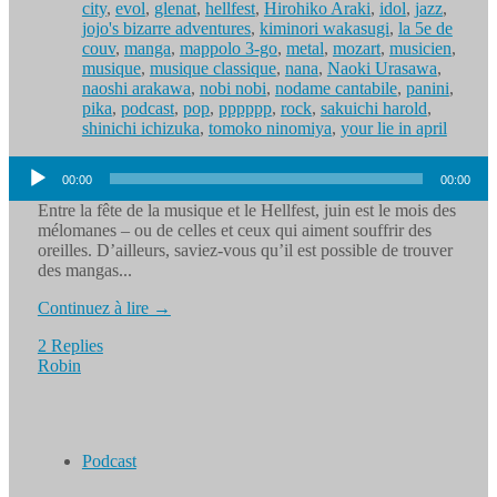
city
,
evol
,
glenat
,
hellfest
,
Hirohiko Araki
,
idol
,
jazz
,
jojo's bizarre adventures
,
kiminori wakasugi
,
la 5e de
couv
,
manga
,
mappolo 3-go
,
metal
,
mozart
,
musicien
,
musique
,
musique classique
,
nana
,
Naoki Urasawa
,
naoshi arakawa
,
nobi nobi
,
nodame cantabile
,
panini
,
pika
,
podcast
,
pop
,
pppppp
,
rock
,
sakuichi harold
,
shinichi ichizuka
,
tomoko ninomiya
,
your lie in april
Lecteur
00:00
00:00
audio
Entre la fête de la musique et le Hellfest, juin est le mois des
mélomanes – ou de celles et ceux qui aiment souffrir des
oreilles. D’ailleurs, saviez-vous qu’il est possible de trouver
des mangas...
Continuez à lire →
2 Replies
Robin
Podcast