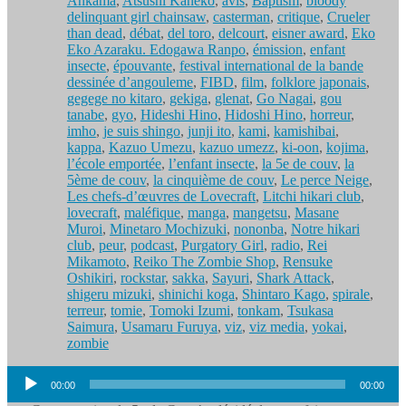
Ankama
,
Atsushi Kaneko
,
avis
,
Baptism
,
bloody
delinquant girl chainsaw
,
casterman
,
critique
,
Crueler
than dead
,
débat
,
del toro
,
delcourt
,
eisner award
,
Eko
Eko Azaraku. Edogawa Ranpo
,
émission
,
enfant
insecte
,
épouvante
,
festival international de la bande
dessinée d’angouleme
,
FIBD
,
film
,
folklore japonais
,
gegege no kitaro
,
gekiga
,
glenat
,
Go Nagai
,
gou
tanabe
,
gyo
,
Hideshi Hino
,
Hidoshi Hino
,
horreur
,
imho
,
je suis shingo
,
junji ito
,
kami
,
kamishibai
,
kappa
,
Kazuo Umezu
,
kazuo umezz
,
ki-oon
,
kojima
,
l’école emportée
,
l’enfant insecte
,
la 5e de couv
,
la
5ème de couv
,
la cinquième de couv
,
Le perce Neige
,
Les chefs-d’œuvres de Lovecraft
,
Litchi hikari club
,
lovecraft
,
maléfique
,
manga
,
mangetsu
,
Masane
Muroi
,
Minetaro Mochizuki
,
nononba
,
Notre hikari
club
,
peur
,
podcast
,
Purgatory Girl
,
radio
,
Rei
Mikamoto
,
Reiko The Zombie Shop
,
Rensuke
Oshikiri
,
rockstar
,
sakka
,
Sayuri
,
Shark Attack
,
shigeru mizuki
,
shinichi koga
,
Shintaro Kago
,
spirale
,
terreur
,
tomie
,
Tomoki Izumi
,
tonkam
,
Tsukasa
Saimura
,
Usamaru Furuya
,
viz
,
viz media
,
yokai
,
zombie
Lecteur
00:00
00:00
audio