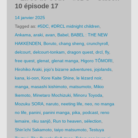
10 épisode 17
14 janvier 2025
Tagged as:
#5DC
,
#DRCL midnight children
,
Ankama
,
araki
,
avan
,
Babel
,
BABEL : THE NEW
HAKKENDEN
,
Boruto
,
chang sheng
,
crunchyroll
,
delcourt
,
delcourt-tonkam
,
dragon quest
,
drcl
,
fly
,
free quest
,
glenat
,
glenat manga
,
Higoro TÔMORI
,
Hirohiko Araki
,
jojo's bizarre adventures
,
jojolands
,
kana
,
ki-oon
,
Kore Kaite Shine
,
le lézard noir
,
manga
,
masashi kishimoto
,
matsumoto
,
Mikio
Ikemoto
,
Minetaro Mochizuki
,
Minoru Toyoda
,
Mozuku SORA
,
naruto
,
neeting life
,
neo
,
no manga
no life
,
panini
,
panini manga
,
pika
,
podcast
,
reno
lemaire
,
riku sanjô
,
Run to heaven
,
sélection
,
Shin’ichi Sakamoto
,
taiyo matsumoto
,
Testuya