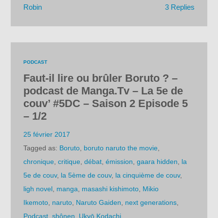
3 Replies
Robin
PODCAST
Faut-il lire ou brûler Boruto ? –
podcast de Manga.Tv – La 5e de
couv’ #5DC – Saison 2 Episode 5
– 1/2
25 février 2017
Tagged as:
Boruto
,
boruto naruto the movie
,
chronique
,
critique
,
débat
,
émission
,
gaara hidden
,
la
5e de couv
,
la 5ème de couv
,
la cinquième de couv
,
ligh novel
,
manga
,
masashi kishimoto
,
Mikio
Ikemoto
,
naruto
,
Naruto Gaiden
,
next generations
,
Podcast
,
shônen
,
Ukyō Kodachi