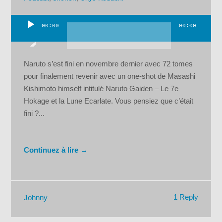
00:00
00:00
Lecteur
audio
Naruto s’est fini en novembre dernier avec 72 tomes
pour finalement revenir avec un one-shot de Masashi
Kishimoto himself intitulé Naruto Gaiden – Le 7e
Hokage et la Lune Ecarlate. Vous pensiez que c’était
fini ?...
Continuez à lire →
1 Reply
Johnny