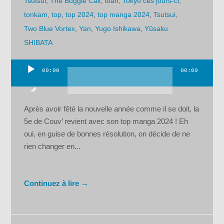
Tsutsui
,
The Buggle Call
,
toan
,
Tokyo ces jours-ci
,
tonkam
,
top
,
top 2024
,
top manga 2024
,
Tsutsui
,
Two Blue Vortex
,
Yan
,
Yugo Ishikawa
,
Yûsaku
SHIBATA
00:00
00:00
Lecteur
audio
Après avoir fêté la nouvelle année comme il se doit, la
5e de Couv’ revient avec son top manga 2024 ! Eh
oui, en guise de bonnes résolution, on décide de ne
rien changer en...
Continuez à lire →