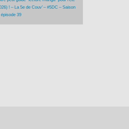
026) ! – La 5e de Couv’ – #5DC – Saison
 épisode 39