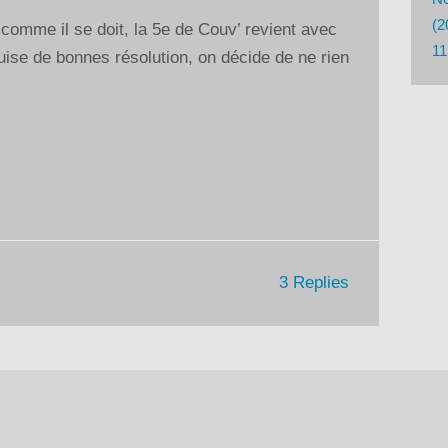
haut/bas
(2
 comme il se doit, la 5e de Couv’ revient avec
pour
11
ise de bonnes résolution, on décide de ne rien
augmenter
ou
diminuer
le
volume.
3 Replies