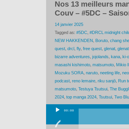
Nos 13 meilleurs man
Couv – #5DC – Saiso
14 janvier 2025
Tagged as:
#5DC
,
#DRCL midnight chil
NEW HAKKENDEN
,
Boruto
,
chang sh
quest
,
drcl
,
fly
,
free quest
,
glenat
,
glena
bizarre adventures
,
jojolands
,
kana
,
ki-
masashi kishimoto
,
matsumoto
,
Mikio 
Mozuku SORA
,
naruto
,
neeting life
,
neo
podcast
,
reno lemaire
,
riku sanjô
,
Run t
matsumoto
,
Testuya Tsutsui
,
The Buggl
2024
,
top manga 2024
,
Tsutsui
,
Two Blu
00:00
Lecteur
audio