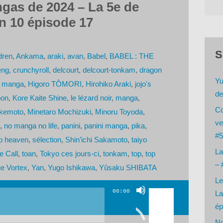
gas de 2024 – La 5e de
n 10 épisode 17
S
dren
,
Ankama
,
araki
,
avan
,
Babel
,
BABEL : THE
eng
,
crunchyroll
,
delcourt
,
delcourt-tonkam
,
dragon
Yu
t manga
,
Higoro TÔMORI
,
Hirohiko Araki
,
jojo's
de
oon
,
Kore Kaite Shine
,
le lézard noir
,
manga
,
Co
Ikemoto
,
Minetaro Mochizuki
,
Minoru Toyoda
,
ve
,
no manga no life
,
panini
,
panini manga
,
pika
,
#5
o heaven
,
sélection
,
Shin’ichi Sakamoto
,
taiyo
La
e Call
,
toan
,
Tokyo ces jours-ci
,
tonkam
,
top
,
top
– 
e Vortex
,
Yan
,
Yugo Ishikawa
,
Yûsaku SHIBATA
Le
Utilisez
00:00
La
les
ép
flèches
No