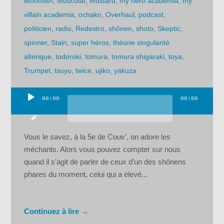
Moonfish
,
Muscular
,
Mustard
,
my hero academia
,
my
villain academia
,
ochako
,
Overhaul
,
podcast
,
politicien
,
radio
,
Redestro
,
shônen
,
shoto
,
Skeptic
,
spinner
,
Stain
,
super héros
,
théorie singularité
alterique
,
todoroki
,
tomura
,
tomura shigaraki
,
toya
,
Trumpet
,
tsuyu
,
twice
,
ujiko
,
yakuza
00:00
00:00
Lecteur
audio
Vous le savez, à la 5e de Couv’, on adore les
méchants. Alors vous pouvez compter sur nous
quand il s’agit de parler de ceux d’un des shônens
phares du moment, celui qui a élevé...
Continuez à lire →