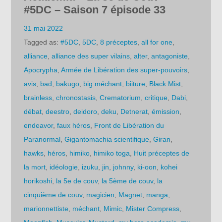
#5DC – Saison 7 épisode 33
31 mai 2022
Tagged as:
#5DC
,
5DC
,
8 préceptes
,
all for one
,
alliance
,
alliance des super vilains
,
alter
,
antagoniste
,
Apocrypha
,
Armée de Libération des super-pouvoirs
,
avis
,
bad
,
bakugo
,
big méchant
,
biiture
,
Black Mist
,
brainless
,
chronostasis
,
Crematorium
,
critique
,
Dabi
,
débat
,
deestro
,
deidoro
,
deku
,
Detnerat
,
émission
,
endeavor
,
faux héros
,
Front de Libération du
Paranormal
,
Gigantomachia scientifique
,
Giran
,
hawks
,
héros
,
himiko
,
himiko toga
,
Huit préceptes de
la mort
,
idéologie
,
izuku
,
jin
,
johnny
,
ki-oon
,
kohei
horikoshi
,
la 5e de couv
,
la 5ème de couv
,
la
cinquième de couv
,
magicien
,
Magnet
,
manga
,
marionnettiste
,
méchant
,
Mimic
,
Mister Compress
,