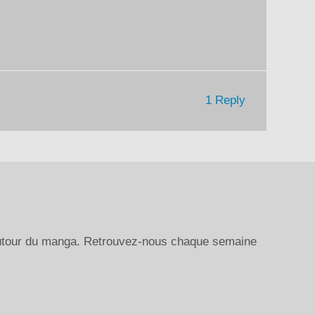
le
volume.
1 Reply
autour du manga. Retrouvez-nous chaque semaine