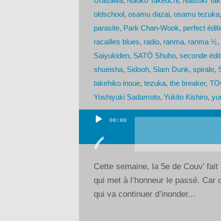
Urasawa
,
Naoko Takeuchi
,
Natsuki Ta
oldschool
,
osamu dazai
,
osamu tezuka
parasite
,
Park Chan-Wook
,
perfect édit
racailles blues
,
radio
,
ranma
,
ranma ½
,
Saiyukiden
,
SATÔ Shuho
,
seconde édit
shueisha
,
Sidooh
,
Slam Dunk
,
spirale
,
S
takehiko inoue
,
tezuka
,
the breaker
,
TOG
Yoshiyuki Sadamoto
,
Yukito Kishiro
,
yu
00:00
Lecteur
audio
Cette semaine, la 5e de Couv’ fait
qui met à l’honneur le passé. Car o
qui va continuer d’inonder...