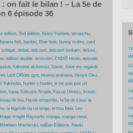
 on fait le bilan ! – La 5e de
n 6 épisode 36
S
e édition
,
2nd édition
,
Akimi Yoshida
,
amanchu
,
Banana fish
,
basket
,
Blue hole
,
bunny rivière
,
card
Yu
,
critique
,
débat
,
delcourt
,
delcourt-tonkam
,
deluxe
,
de
xe
,
édition double
,
émission
,
ENDÔ Hiroki
,
episode
,
Co
basket
,
fullmetal alchemist
,
Gantz
,
Give my regards
ve
nm Last ORder
,
gyo
,
hiromu arakawa
,
Hiroya Oku
,
#5
 Yukinobu
,
hunter x hunter
,
je ne suis pas un
La
ten
,
kana
,
Katsuya Terada
,
Kazuo Umezu
,
ki-oon
,
– 
oiseau de feu
,
l’école emportée
,
la 5e de couv
,
la
Le
me
,
la légende du roi singe
,
le trou bleu
,
Les
La
Magic Knight Rayearth
,
manga
,
manga vieux
,
ép
Minetaro Mochizuki
,
naBan Editions
,
Naoki
No