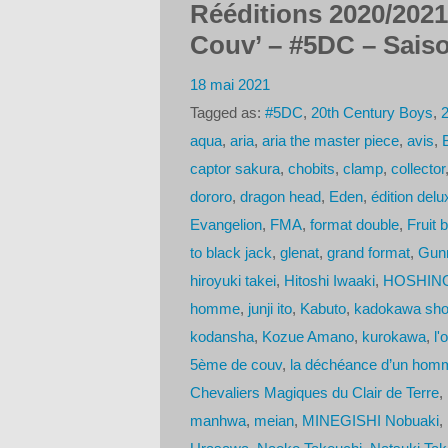
Rééditions 2020/2021 :
Couv’ – #5DC – Saiso
18 mai 2021
Tagged as:
#5DC
,
20th Century Boys
,
2
aqua
,
aria
,
aria the master piece
,
avis
,
captor sakura
,
chobits
,
clamp
,
collector
dororo
,
dragon head
,
Eden
,
édition delu
Evangelion
,
FMA
,
format double
,
Fruit 
to black jack
,
glenat
,
grand format
,
Gun
hiroyuki takei
,
Hitoshi Iwaaki
,
HOSHINO
homme
,
junji ito
,
Kabuto
,
kadokawa sho
kodansha
,
Kozue Amano
,
kurokawa
,
l'
5ème de couv
,
la déchéance d’un hom
Chevaliers Magiques du Clair de Terre
,
manhwa
,
meian
,
MINEGISHI Nobuaki
,