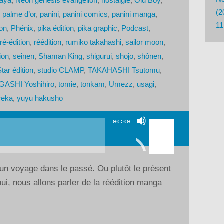
kaya
,
Neon genesis evangelion
,
nostalgie
,
Old Boy
,
(2
,
palme d’or
,
panini
,
panini comics
,
panini manga
,
11
ion
,
Phénix
,
pika édition
,
pika graphic
,
Podcast
,
ré-édition
,
réédition
,
rumiko takahashi
,
sailor moon
,
ion
,
seinen
,
Shaman King
,
shigurui
,
shojo
,
shônen
,
tar édition
,
studio CLAMP
,
TAKAHASHI Tsutomu
,
ASHI Yoshihiro
,
tomie
,
tonkam
,
Umezz
,
usagi
,
reka
,
yuyu hakusho
Utilisez
00:00
les
flèches
haut/bas
 un voyage dans le passé. Ou plutôt le présent
pour
ui, nous allons parler de la réédition manga
augmenter
ou
diminuer