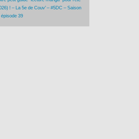
026) ! – La 5e de Couv’ – #5DC – Saison
 épisode 39