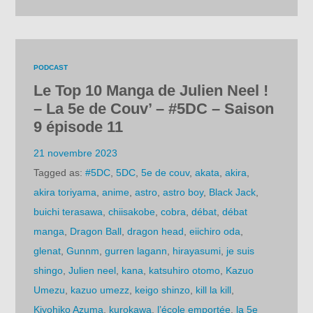
PODCAST
Le Top 10 Manga de Julien Neel !
– La 5e de Couv’ – #5DC – Saison
9 épisode 11
21 novembre 2023
Tagged as:
#5DC
,
5DC
,
5e de couv
,
akata
,
akira
,
akira toriyama
,
anime
,
astro
,
astro boy
,
Black Jack
,
buichi terasawa
,
chiisakobe
,
cobra
,
débat
,
débat
manga
,
Dragon Ball
,
dragon head
,
eiichiro oda
,
glenat
,
Gunnm
,
gurren lagann
,
hirayasumi
,
je suis
shingo
,
Julien neel
,
kana
,
katsuhiro otomo
,
Kazuo
Umezu
,
kazuo umezz
,
keigo shinzo
,
kill la kill
,
Kiyohiko Azuma
,
kurokawa
,
l’école emportée
,
la 5e