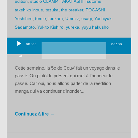
édition
,
studio CLAMP
,
TAKAHASHI Tsutomu
,
takehiko inoue
,
tezuka
,
the breaker
,
TOGASHI
Yoshihiro
,
tomie
,
tonkam
,
Umezz
,
usagi
,
Yoshiyuki
Sadamoto
,
Yukito Kishiro
,
yureka
,
yuyu hakusho
00:00
00:00
Lecteur
audio
Cette semaine, la 5e de Couv’ fait un voyage dans le
passé. Ou plutôt le présent qui met à l’honneur le
passé. Car oui, nous allons parler de la réédition
manga qui va continuer d’inonder...
Continuez à lire →