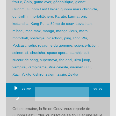
frau x
,
Gally
,
game over
,
géopolitique
,
glenat
,
Gunnm
,
Gunnm Last ORder
,
gunnm mars chronicle
,
guntroll
,
immortalité
,
jeru
,
Karaté
,
karmatronic
,
kodansha
,
Kung Fu
,
la 5ème de couv
,
Leviathan
,
m’badi
,
mad max
,
manga
,
manga vieux
,
mars
,
motorball
,
nostalgie
,
oldschool
,
ping
,
Ping Wu
,
Podcast
,
radio
,
royaume du génome
,
science-fiction
,
seinen
,
sf
,
shueisha
,
space opera
,
starship cult
,
suceur de sang
,
supernova
,
the end
,
ultra jump
,
vampire
,
vampirisme
,
Ville céleste
,
warmen 609
,
Xazi
,
Yukito Kishiro
,
zalem
,
zazie
,
Zekka
00:00
00:00
Lecteur
audio
Cette semaine, la 5e de Couv’ vous reparle de
Gunnm Last Order, ou plutôt de sa fin ! Car une seule