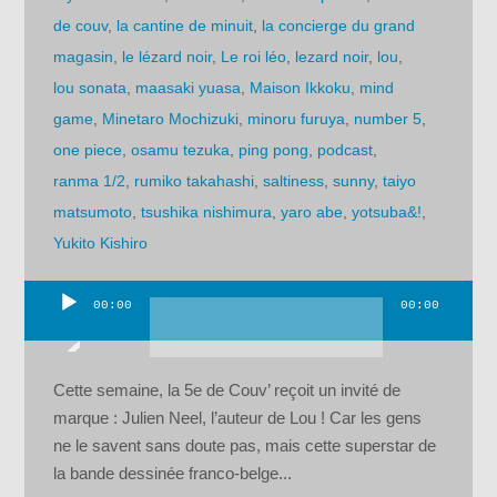
de couv
,
la cantine de minuit
,
la concierge du grand
magasin
,
le lézard noir
,
Le roi léo
,
lezard noir
,
lou
,
lou sonata
,
maasaki yuasa
,
Maison Ikkoku
,
mind
game
,
Minetaro Mochizuki
,
minoru furuya
,
number 5
,
one piece
,
osamu tezuka
,
ping pong
,
podcast
,
ranma 1/2
,
rumiko takahashi
,
saltiness
,
sunny
,
taiyo
matsumoto
,
tsushika nishimura
,
yaro abe
,
yotsuba&!
,
Yukito Kishiro
00:00
00:00
Lecteur
audio
Cette semaine, la 5e de Couv’ reçoit un invité de
marque : Julien Neel, l’auteur de Lou ! Car les gens
ne le savent sans doute pas, mais cette superstar de
la bande dessinée franco-belge...