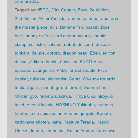
18 mai 2021
Tagged as:
#5DC
,
20th Century Boys
,
2e édition
,
2nd édition
,
Akimi Yoshida
,
amanchu
,
aqua
,
aria
,
aria
the master piece
,
avis
,
Banana fish
,
basket
,
Blue
hole
,
bunny rivière
,
card captor sakura
,
chobits
,
clamp
,
collector
,
critique
,
débat
,
delcourt
,
delcourt-
tonkam
,
deluxe
,
dororo
,
dragon head
,
Eden
,
édition
deluxe
,
édition double
,
émission
,
ENDÔ Hiroki
,
episode
,
Evangelion
,
FMA
,
format double
,
Fruit
basket
,
fullmetal alchemist
,
Gantz
,
Give my regards
to black jack
,
glenat
,
grand format
,
Gunnm Last
ORder
,
gyo
,
hiromu arakawa
,
Hiroya Oku
,
hiroyuki
takei
,
Hitoshi Iwaaki
,
HOSHINO Yukinobu
,
hunter x
hunter
,
je ne suis pas un homme
,
junji ito
,
Kabuto
,
kadokawa shoten
,
kana
,
Katsuya Terada
,
Kazuo
Umezu
,
ki-oon
,
kodansha
,
Kozue Amano
,
kurokawa
,