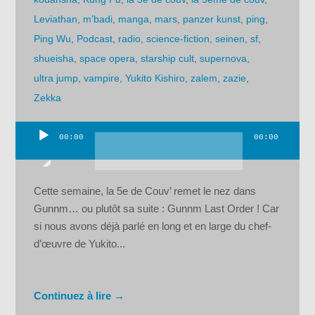
Leviathan
,
m’badi
,
manga
,
mars
,
panzer kunst
,
ping
,
Ping Wu
,
Podcast
,
radio
,
science-fiction
,
seinen
,
sf
,
shueisha
,
space opera
,
starship cult
,
supernova
,
ultra jump
,
vampire
,
Yukito Kishiro
,
zalem
,
zazie
,
Zekka
00:00
00:00
Lecteur
audio
Cette semaine, la 5e de Couv’ remet le nez dans
Gunnm… ou plutôt sa suite : Gunnm Last Order ! Car
si nous avons déjà parlé en long et en large du chef-
d’œuvre de Yukito...
Continuez à lire →