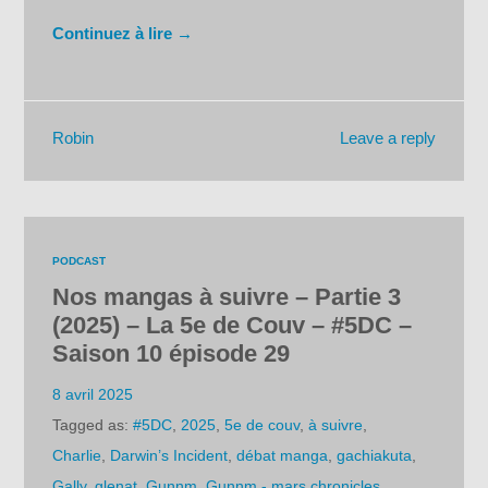
Continuez à lire →
Leave a reply
Robin
PODCAST
Nos mangas à suivre – Partie 3
(2025) – La 5e de Couv – #5DC –
Saison 10 épisode 29
8 avril 2025
Tagged as:
#5DC
,
2025
,
5e de couv
,
à suivre
,
Charlie
,
Darwin’s Incident
,
débat manga
,
gachiakuta
,
Gally
,
glenat
,
Gunnm
,
Gunnm - mars chronicles
,