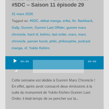
#5DC – Saison 11 épisode 29
31 mars 2026
Tagged as:
#5DC
,
débat manga
,
erika
,
fin
,
flashback
,
Gally
,
Gunnm
,
Gunnm Last ORder
,
gunnm mars
chronicle
,
hard sf
,
kishiro
,
last order
,
mars
,
mars
chronicle
,
panzer kunst
,
philo
,
philosophie
,
podcast
manga
,
sf
,
Yukito Kishiro
00:00
00:00
Lecteur
audio
Cette semaine est dédiée à Gunnm Mars Chronicle !
En effet, après avoir consacré deux émissions à la
suite du monument de Yukito Kishiro Gunnm Last
Order, il était temps de se pencher sur la...