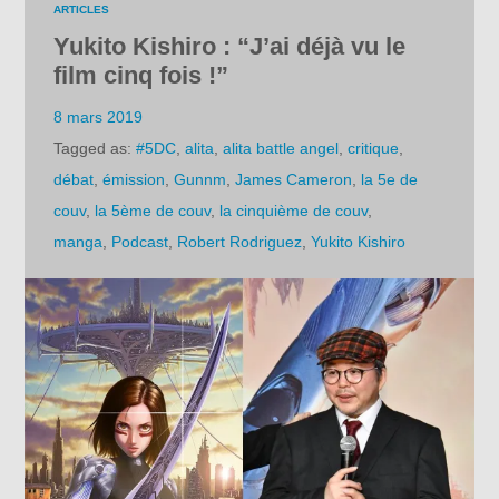
ARTICLES
Yukito Kishiro : “J’ai déjà vu le
film cinq fois !”
8 mars 2019
Tagged as:
#5DC
,
alita
,
alita battle angel
,
critique
,
débat
,
émission
,
Gunnm
,
James Cameron
,
la 5e de
couv
,
la 5ème de couv
,
la cinquième de couv
,
manga
,
Podcast
,
Robert Rodriguez
,
Yukito Kishiro