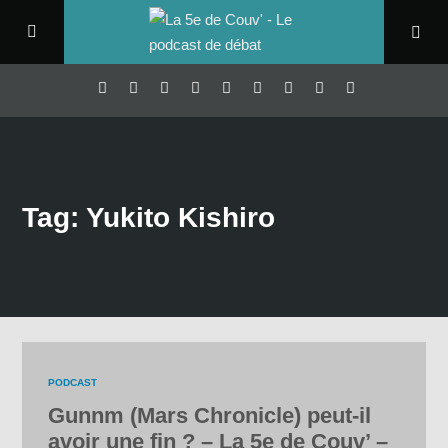
Tag: Yukito Kishiro
PODCAST
Gunnm (Mars Chronicle) peut-il
avoir une fin ? – La 5e de Couv’ –