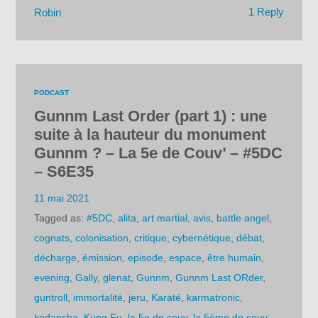
1 Reply
Robin
PODCAST
Gunnm Last Order (part 1) : une
suite à la hauteur du monument
Gunnm ? – La 5e de Couv’ – #5DC
– S6E35
11 mai 2021
Tagged as:
#5DC
,
alita
,
art martial
,
avis
,
battle angel
,
cognats
,
colonisation
,
critique
,
cybernétique
,
débat
,
décharge
,
émission
,
episode
,
espace
,
être humain
,
evening
,
Gally
,
glenat
,
Gunnm
,
Gunnm Last ORder
,
guntroll
,
immortalité
,
jeru
,
Karaté
,
karmatronic
,
kodansha
,
Kung Fu
,
la 5e de couv
,
la 5ème de couv
,