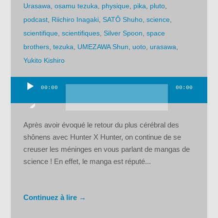
Urasawa
,
osamu tezuka
,
physique
,
pika
,
pluto
,
podcast
,
Riichiro Inagaki
,
SATÔ Shuho
,
science
,
scientifique
,
scientifiques
,
Silver Spoon
,
space
brothers
,
tezuka
,
UMEZAWA Shun
,
uoto
,
urasawa
,
Yukito Kishiro
00:00
00:00
Lecteur
audio
Après avoir évoqué le retour du plus cérébral des
shônens avec Hunter X Hunter, on continue de se
creuser les méninges en vous parlant de mangas de
science ! En effet, le manga est réputé...
Continuez à lire →