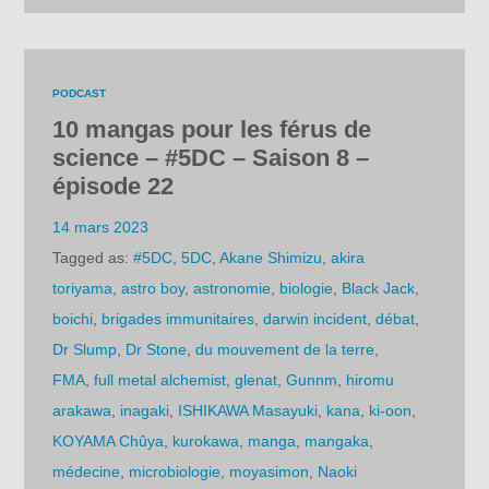
PODCAST
10 mangas pour les férus de
science – #5DC – Saison 8 –
épisode 22
14 mars 2023
Tagged as:
#5DC
,
5DC
,
Akane Shimizu
,
akira
toriyama
,
astro boy
,
astronomie
,
biologie
,
Black Jack
,
boichi
,
brigades immunitaires
,
darwin incident
,
débat
,
Dr Slump
,
Dr Stone
,
du mouvement de la terre
,
FMA
,
full metal alchemist
,
glenat
,
Gunnm
,
hiromu
arakawa
,
inagaki
,
ISHIKAWA Masayuki
,
kana
,
ki-oon
,
KOYAMA Chûya
,
kurokawa
,
manga
,
mangaka
,
médecine
,
microbiologie
,
moyasimon
,
Naoki