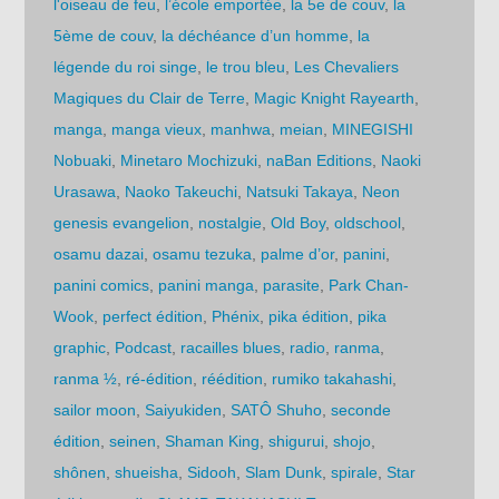
l'oiseau de feu
,
l’école emportée
,
la 5e de couv
,
la
5ème de couv
,
la déchéance d’un homme
,
la
légende du roi singe
,
le trou bleu
,
Les Chevaliers
Magiques du Clair de Terre
,
Magic Knight Rayearth
,
manga
,
manga vieux
,
manhwa
,
meian
,
MINEGISHI
Nobuaki
,
Minetaro Mochizuki
,
naBan Editions
,
Naoki
Urasawa
,
Naoko Takeuchi
,
Natsuki Takaya
,
Neon
genesis evangelion
,
nostalgie
,
Old Boy
,
oldschool
,
osamu dazai
,
osamu tezuka
,
palme d’or
,
panini
,
panini comics
,
panini manga
,
parasite
,
Park Chan-
Wook
,
perfect édition
,
Phénix
,
pika édition
,
pika
graphic
,
Podcast
,
racailles blues
,
radio
,
ranma
,
ranma ½
,
ré-édition
,
réédition
,
rumiko takahashi
,
sailor moon
,
Saiyukiden
,
SATÔ Shuho
,
seconde
édition
,
seinen
,
Shaman King
,
shigurui
,
shojo
,
shônen
,
shueisha
,
Sidooh
,
Slam Dunk
,
spirale
,
Star