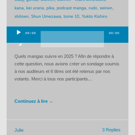
kana
,
kei urana
,
pika
,
podcast manga
,
rudo
,
seinen
,
shônen
,
Shun Umezawa
,
tome 10
,
Yukito Kishiro
00:00
00:00
Lecteur
audio
Quels mangas suivre en 2025 ? Afin de répondre à
cette question, nous avions créer un sondage soumis
à nos auditeurs et 6 titres ont été retenus par nos
votants. Merci à tous nos participants...
Continuez à lire →
3 Replies
Julie