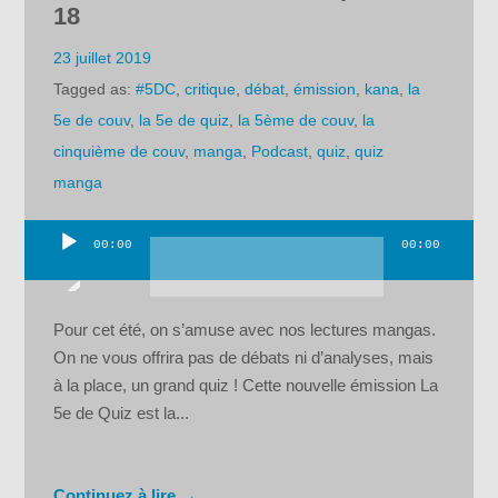
18
23 juillet 2019
Tagged as:
#5DC
,
critique
,
débat
,
émission
,
kana
,
la
5e de couv
,
la 5e de quiz
,
la 5ème de couv
,
la
cinquième de couv
,
manga
,
Podcast
,
quiz
,
quiz
manga
00:00
00:00
Lecteur
audio
Pour cet été, on s’amuse avec nos lectures mangas.
On ne vous offrira pas de débats ni d’analyses, mais
à la place, un grand quiz ! Cette nouvelle émission La
5e de Quiz est la...
Continuez à lire →