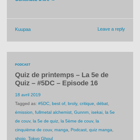
Leave a reply
Kuupaa
PODCAST
Quiz de printemps – La 5e de
Quiz – #5DC – Episode 16
18 avril 2019
Tagged as:
#5DC
,
best of
,
broly
,
critique
,
débat
,
émission
,
fullmetal alchemist
,
Gunnm
,
isekai
,
la 5e
de couv
,
la 5e de quiz
,
la 5ème de couv
,
la
cinquième de couv
,
manga
,
Podcast
,
quiz manga
,
shojo
,
Tokyo Ghoul