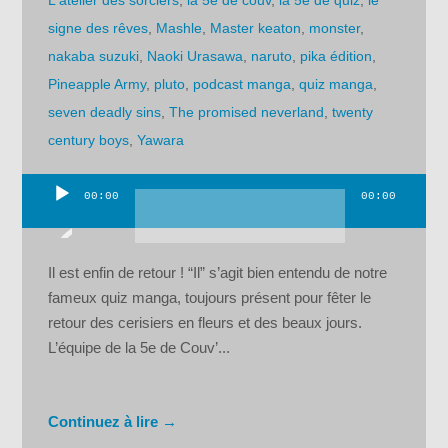
L'atelier des sorciers
,
la 5e de couv
,
la 5e de quiz
,
le
signe des rêves
,
Mashle
,
Master keaton
,
monster
,
nakaba suzuki
,
Naoki Urasawa
,
naruto
,
pika édition
,
Pineapple Army
,
pluto
,
podcast manga
,
quiz manga
,
seven deadly sins
,
The promised neverland
,
twenty
century boys
,
Yawara
00:00
00:00
Lecteur
audio
Il est enfin de retour ! “Il” s’agit bien entendu de notre
fameux quiz manga, toujours présent pour fêter le
retour des cerisiers en fleurs et des beaux jours.
L’équipe de la 5e de Couv’...
Continuez à lire →