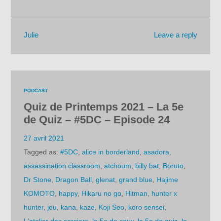
Leave a reply
Julie
PODCAST
Quiz de Printemps 2021 – La 5e
de Quiz – #5DC – Episode 24
27 avril 2021
Tagged as:
#5DC
,
alice in borderland
,
asadora
,
assassination classroom
,
atchoum
,
billy bat
,
Boruto
,
Dr Stone
,
Dragon Ball
,
glenat
,
grand blue
,
Hajime
KOMOTO
,
happy
,
Hikaru no go
,
Hitman
,
hunter x
hunter
,
jeu
,
kana
,
kaze
,
Koji Seo
,
koro sensei
,