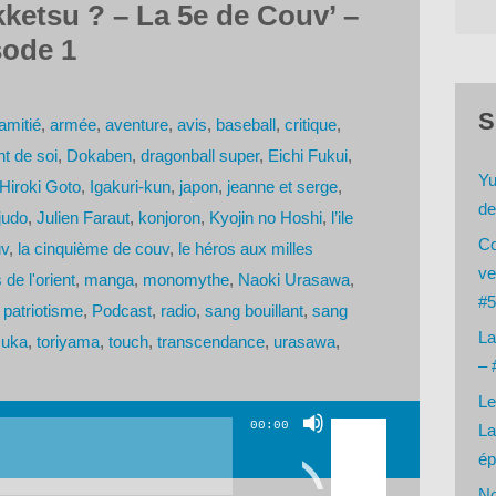
kketsu ? – La 5e de Couv’ –
sode 1
S
amitié
,
armée
,
aventure
,
avis
,
baseball
,
critique
,
t de soi
,
Dokaben
,
dragonball super
,
Eichi Fukui
,
Yu
Hiroki Goto
,
Igakuri-kun
,
japon
,
jeanne et serge
,
de
judo
,
Julien Faraut
,
konjoron
,
Kyojin no Hoshi
,
l’ile
Co
uv
,
la cinquième de couv
,
le héros aux milles
ve
de l'orient
,
manga
,
monomythe
,
Naoki Urasawa
,
#5
,
patriotisme
,
Podcast
,
radio
,
sang bouillant
,
sang
La
zuka
,
toriyama
,
touch
,
transcendance
,
urasawa
,
– 
Le
Utilisez
00:00
La
les
ép
flèches
No