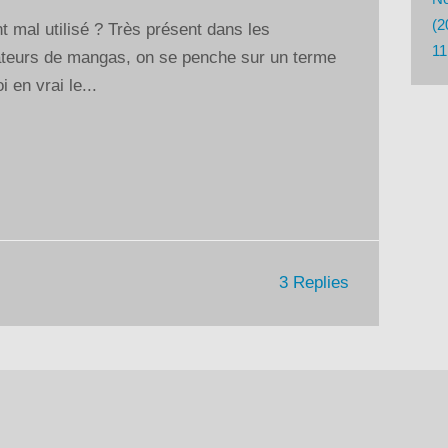
haut/bas
(2
t mal utilisé ? Très présent dans les
pour
11
teurs de mangas, on se penche sur un terme
augmenter
 en vrai le...
ou
diminuer
le
volume.
3 Replies