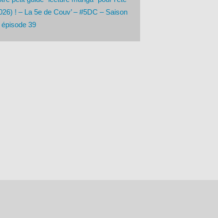
026) ! – La 5e de Couv’ – #5DC – Saison
 épisode 39