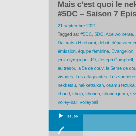
Mais c’est quoi le ne
#5DC – Saison 7 Epi
21 septembre 2021
Tagged as:
#5DC
,
5DC
,
Ace wo nerae
,
Daimatsu Hirobumi
,
débat
,
dépassemen
émission
,
équipe féminine
,
Evangelion
,
jeux olympique
,
JO
,
Joseph Campbell
,
au trésor
,
la 5e de couv
,
la 5ème de co
visages
,
Les attaquantes
,
Les sorcières 
nekketsu
,
nekketsukan
,
osamu tezuka
chaud
,
shojo
,
shônen
,
shonen jump
,
te
volley-ball
,
volleyball
00:00
Lecteur
audio