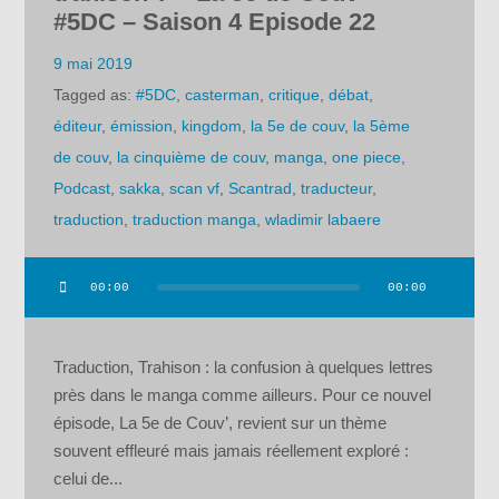
#5DC – Saison 4 Episode 22
9 mai 2019
Tagged as:
#5DC
,
casterman
,
critique
,
débat
,
éditeur
,
émission
,
kingdom
,
la 5e de couv
,
la 5ème
de couv
,
la cinquième de couv
,
manga
,
one piece
,
Podcast
,
sakka
,
scan vf
,
Scantrad
,
traducteur
,
traduction
,
traduction manga
,
wladimir labaere
00:00
00:00
Lecteur
audio
Traduction, Trahison : la confusion à quelques lettres
près dans le manga comme ailleurs. Pour ce nouvel
épisode, La 5e de Couv’, revient sur un thème
souvent effleuré mais jamais réellement exploré :
celui de...