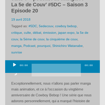
La 5e de Couv’ #5DC – Saison 3
Episode 20
19 avril 2018
Tagged as:
#5DC
,
5edecouv
,
cowboy bebop
,
critique
,
culte
,
débat
,
émission
,
japan expo
,
la 5e de
couv
,
la 5ème de couv
,
la cinquième de couv
,
manga
,
Podcast
,
pourquoi
,
Shinichiro Watanabe
,
sunrise
00:00
00:00
Lecteur
audio
Exceptionnellement, nous n’allons pas parler manga
mais animation, et ce à l’occasion du vingtième
anniversaire de Cowboy Bebop ! Une série que nous
adorons personnellement, qui a marqué l’histoire de