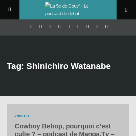
Tag: Shinichiro Watanabe
PODCAST
Cowboy Bebop, pourquoi c’est
culte ? – podcast de Manga.Tv –