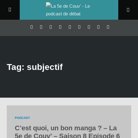
Tag: subjectif
PODCAST
C’est quoi, un bon manga ? – La
5e de Couv’ – Saison 8 Episode 6