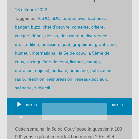
18 octobre 2022
Tagged as:
#5DC
,
5DC
,
auteur
,
avis
,
bad buzz
,
banger
,
buzz
,
chef d’oeuvre
,
contexte
,
critère
,
critique
,
débat
,
dessin
,
dessinateur
,
divergence
,
droit
,
édition
,
émission
,
goat
,
graphique
,
graphisme
,
humeur
,
international
,
la 5e de couv
,
la 5ème de
couv
,
la cinquième de couv
,
licence
,
manga
,
narration
,
objectif
,
podcast
,
populaire
,
publication
,
radio
,
réédition
,
réimpression
,
réseaux sociaux
,
scénario
,
subjectif
00:00
00:00
Lecteur
audio
Cette semaine, la 5e de Couv’ pose la question à 100
000 yens : qu’est ce qui fait bon manga ? En effet,