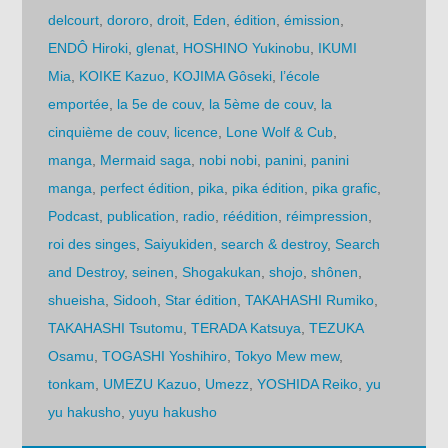
delcourt
,
dororo
,
droit
,
Eden
,
édition
,
émission
,
ENDÔ Hiroki
,
glenat
,
HOSHINO Yukinobu
,
IKUMI
Mia
,
KOIKE Kazuo
,
KOJIMA Gôseki
,
l’école
emportée
,
la 5e de couv
,
la 5ème de couv
,
la
cinquième de couv
,
licence
,
Lone Wolf & Cub
,
manga
,
Mermaid saga
,
nobi nobi
,
panini
,
panini
manga
,
perfect édition
,
pika
,
pika édition
,
pika grafic
,
Podcast
,
publication
,
radio
,
réédition
,
réimpression
,
roi des singes
,
Saiyukiden
,
search & destroy
,
Search
and Destroy
,
seinen
,
Shogakukan
,
shojo
,
shônen
,
shueisha
,
Sidooh
,
Star édition
,
TAKAHASHI Rumiko
,
TAKAHASHI Tsutomu
,
TERADA Katsuya
,
TEZUKA
Osamu
,
TOGASHI Yoshihiro
,
Tokyo Mew mew
,
tonkam
,
UMEZU Kazuo
,
Umezz
,
YOSHIDA Reiko
,
yu
yu hakusho
,
yuyu hakusho