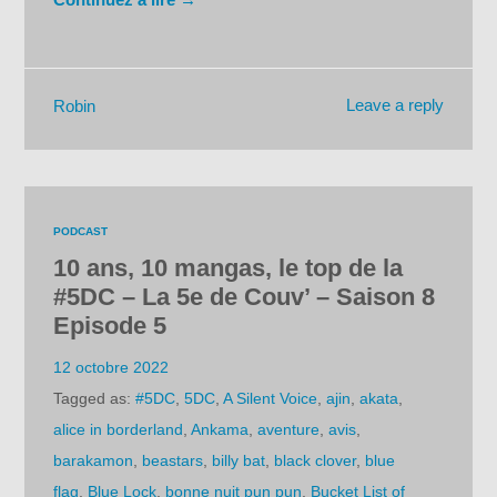
Leave a reply
Robin
PODCAST
10 ans, 10 mangas, le top de la
#5DC – La 5e de Couv’ – Saison 8
Episode 5
12 octobre 2022
Tagged as:
#5DC
,
5DC
,
A Silent Voice
,
ajin
,
akata
,
alice in borderland
,
Ankama
,
aventure
,
avis
,
barakamon
,
beastars
,
billy bat
,
black clover
,
blue
flag
,
Blue Lock
,
bonne nuit pun pun
,
Bucket List of