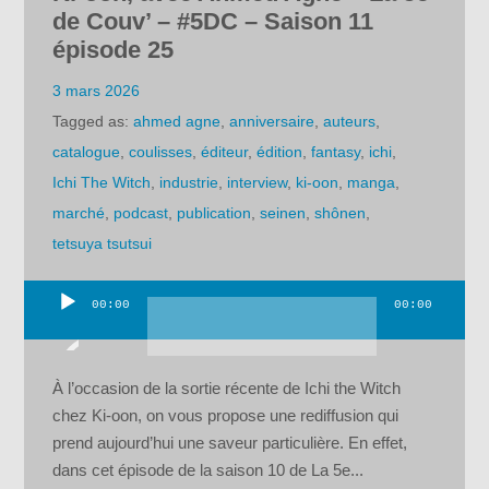
de Couv’ – #5DC – Saison 11
épisode 25
3 mars 2026
Tagged as:
ahmed agne
,
anniversaire
,
auteurs
,
catalogue
,
coulisses
,
éditeur
,
édition
,
fantasy
,
ichi
,
Ichi The Witch
,
industrie
,
interview
,
ki-oon
,
manga
,
marché
,
podcast
,
publication
,
seinen
,
shônen
,
tetsuya tsutsui
00:00
00:00
Lecteur
audio
À l’occasion de la sortie récente de Ichi the Witch
chez Ki-oon, on vous propose une rediffusion qui
prend aujourd’hui une saveur particulière. En effet,
dans cet épisode de la saison 10 de La 5e...