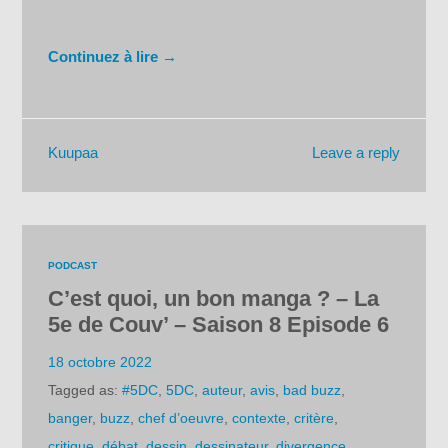
Continuez à lire →
Leave a reply
Kuupaa
PODCAST
C’est quoi, un bon manga ? – La
5e de Couv’ – Saison 8 Episode 6
18 octobre 2022
Tagged as:
#5DC
,
5DC
,
auteur
,
avis
,
bad buzz
,
banger
,
buzz
,
chef d’oeuvre
,
contexte
,
critère
,
critique
,
débat
,
dessin
,
dessinateur
,
divergence
,