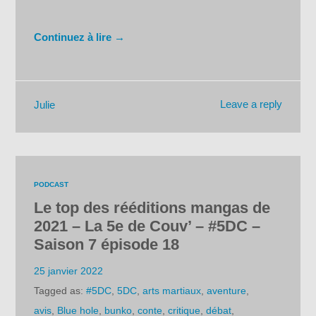
Continuez à lire →
Leave a reply
Julie
PODCAST
Le top des rééditions mangas de
2021 – La 5e de Couv’ – #5DC –
Saison 7 épisode 18
25 janvier 2022
Tagged as:
#5DC
,
5DC
,
arts martiaux
,
aventure
,
avis
,
Blue hole
,
bunko
,
conte
,
critique
,
débat
,