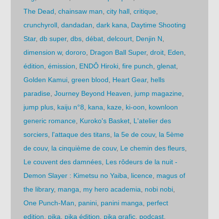
The Dead
,
chainsaw man
,
city hall
,
critique
,
crunchyroll
,
dandadan
,
dark kana
,
Daytime Shooting
Star
,
db super
,
dbs
,
débat
,
delcourt
,
Denjin N
,
dimension w
,
dororo
,
Dragon Ball Super
,
droit
,
Eden
,
édition
,
émission
,
ENDÔ Hiroki
,
fire punch
,
glenat
,
Golden Kamui
,
green blood
,
Heart Gear
,
hells
paradise
,
Journey Beyond Heaven
,
jump magazine
,
jump plus
,
kaiju n°8
,
kana
,
kaze
,
ki-oon
,
kownloon
generic romance
,
Kuroko's Basket
,
L'atelier des
sorciers
,
l'attaque des titans
,
la 5e de couv
,
la 5ème
de couv
,
la cinquième de couv
,
Le chemin des fleurs
,
Le couvent des damnées
,
Les rôdeurs de la nuit -
Demon Slayer : Kimetsu no Yaiba
,
licence
,
magus of
the library
,
manga
,
my hero academia
,
nobi nobi
,
One Punch-Man
,
panini
,
panini manga
,
perfect
edition
,
pika
,
pika édition
,
pika grafic
,
podcast
,