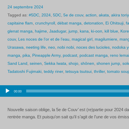
24 septembre 2024
Tagged as:
#5DC
,
2024
,
5DC
,
5e de couv
,
action
,
akata
,
akira tor
capitaine flam
,
crunchyroll
,
débat manga
,
detonation
,
Ei Ohitsuji
,
f
glenat manga
,
hajime
,
Jaadugar
,
jump
,
kana
,
ki-oon
,
kill blue
,
Kore
couv
,
Les noces de l’or et de l’eau
,
magical girl
,
magilumiere
,
man
Urasawa
,
neeting life
,
neo
,
nobi nobi
,
noces des lucioles
,
nodoka 
manga
,
pika
,
Pineapple Army
,
podcast
,
podcast manga
,
reno lema
Sand Land
,
seinen
,
Sekka Iwata
,
shojo
,
shônen
,
shonen jump
,
sole
Tadatoshi Fujimaki
,
teddy riner
,
tetsuya tsutsui
,
thriller
,
tomato sou
Lecteur
00:00
audio
Nouvelle saison oblige, la 5e de Couv’ est (re)partie pour 2024 
rentrée manga. Et puisqu’on sait qu’il s’agit de l’une de vos émis