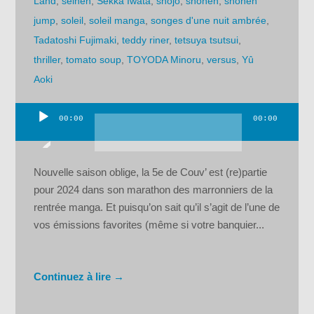
Land
,
seinen
,
Sekka Iwata
,
shojo
,
shônen
,
shonen
jump
,
soleil
,
soleil manga
,
songes d'une nuit ambrée
,
Tadatoshi Fujimaki
,
teddy riner
,
tetsuya tsutsui
,
thriller
,
tomato soup
,
TOYODA Minoru
,
versus
,
Yû
Aoki
00:00
00:00
Lecteur
audio
Nouvelle saison oblige, la 5e de Couv’ est (re)partie
pour 2024 dans son marathon des marronniers de la
rentrée manga. Et puisqu’on sait qu’il s’agit de l’une de
vos émissions favorites (même si votre banquier...
Continuez à lire →