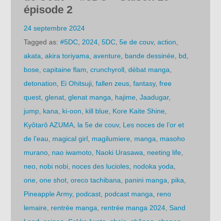
épisode 2
24 septembre 2024
Tagged as:
#5DC
,
2024
,
5DC
,
5e de couv
,
action
,
akata
,
akira toriyama
,
aventure
,
bande dessinée
,
bd
,
bose
,
capitaine flam
,
crunchyroll
,
débat manga
,
detonation
,
Ei Ohitsuji
,
fallen zeus
,
fantasy
,
free
quest
,
glenat
,
glenat manga
,
hajime
,
Jaadugar
,
jump
,
kana
,
ki-oon
,
kill blue
,
Kore Kaite Shine
,
Kyôtarô AZUMA
,
la 5e de couv
,
Les noces de l’or et
de l’eau
,
magical girl
,
magilumiere
,
manga
,
masoho
murano
,
nao iwamoto
,
Naoki Urasawa
,
neeting life
,
neo
,
nobi nobi
,
noces des lucioles
,
nodoka yoda
,
one
,
one shot
,
oreco tachibana
,
panini manga
,
pika
,
Pineapple Army
,
podcast
,
podcast manga
,
reno
lemaire
,
rentrée manga
,
rentrée manga 2024
,
Sand