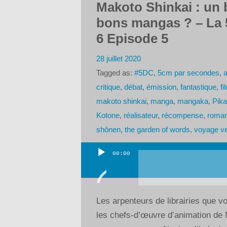
Makoto Shinkai : un b
bons mangas ? – La 
6 Episode 5
28 juillet 2020
Tagged as:
#5DC
,
5cm par secondes
,
a
critique
,
débat
,
émission
,
fantastique
,
fi
makoto shinkai
,
manga
,
mangaka
,
Pika
Kotone
,
réalisateur
,
récompense
,
roma
shônen
,
the garden of words
,
voyage ve
00:00
Lecteur
audio
Les arpenteurs de librairies que 
les chefs-d’œuvre d’animation de M