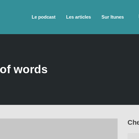
Le podcast
Les articles
Sur Itunes
 of words
Che