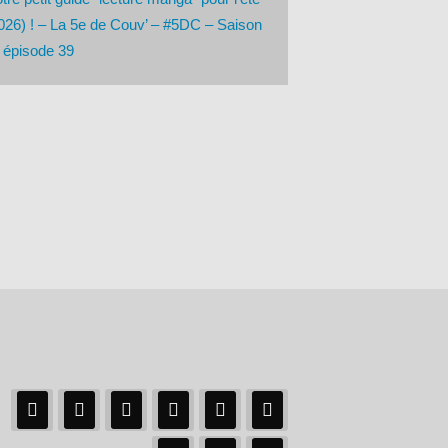
026) ! – La 5e de Couv’ – #5DC – Saison
 épisode 39