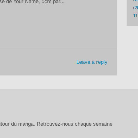
sse de Your Name, 5cm par...
ou
(2
diminuer
11
le
volume.
Leave a reply
autour du manga. Retrouvez-nous chaque semaine