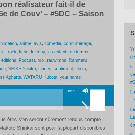
on réalisateur fait-il de
5e de Couv’ – #5DC – Saison
S
nimation
,
anime
,
avis
,
comédie
,
court métrage
,
Yu
lm
,
j-rock
,
la 5e de couv
,
les enfants du temps
,
de
 éditions
,
Podcast
,
prix
,
radwimps
,
Ranmaru
Co
nce
,
SEIKE Yukiko
,
seinen
,
sentiment
,
shojo
,
ve
rs Agharta
,
WATARU Kubota
,
your name
#5
Utilisez
La
00:00
les
– 
flèches
Le
haut/bas
La
vous êtes s’en seront sûrement rendus compte :
pour
ép
akoto Shinkai sont pour la plupart disponibles
augmenter
No