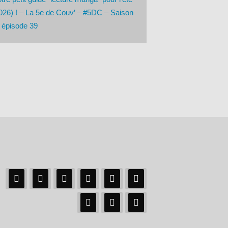
026) ! – La 5e de Couv’ – #5DC – Saison
 épisode 39