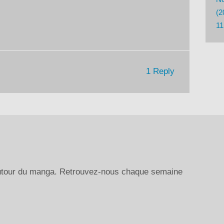
le
(2
volume.
11
1 Reply
autour du manga. Retrouvez-nous chaque semaine