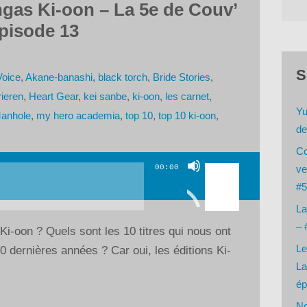
gas Ki-oon – La 5e de Couv’
pisode 13
S
Voice
,
Akane-banashi
,
black torch
,
Bride Stories
,
rieren
,
Heart Gear
,
kei sanbe
,
ki-oon
,
les carnet
,
Yu
anhole
,
my hero academia
,
top 10
,
top 10 ki-oon
,
de
Co
Utilisez
00:00
ve
les
#5
flèches
La
haut/bas
– 
i-oon ? Quels sont les 10 titres qui nous ont
pour
Le
 dernières années ? Car oui, les éditions Ki-
augmenter
La
ou
ép
diminuer
No