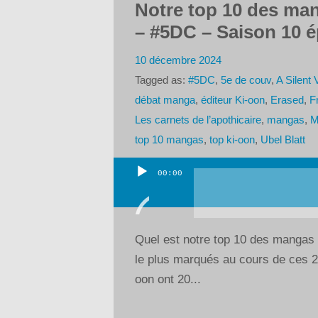
Notre top 10 des man
– #5DC – Saison 10 é
10 décembre 2024
Tagged as:
#5DC
,
5e de couv
,
A Silent 
débat manga
,
éditeur Ki-oon
,
Erased
,
F
Les carnets de l’apothicaire
,
mangas
,
M
top 10 mangas
,
top ki-oon
,
Ubel Blatt
00:00
Lecteur
audio
Quel est notre top 10 des mangas K
le plus marqués au cours de ces 20
oon ont 20...