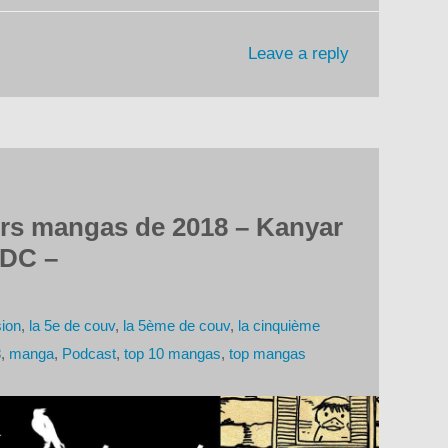
Leave a reply
urs mangas de 2018 – Kanyar
5DC –
ion
,
la 5e de couv
,
la 5ème de couv
,
la cinquième
8
,
manga
,
Podcast
,
top 10 mangas
,
top mangas