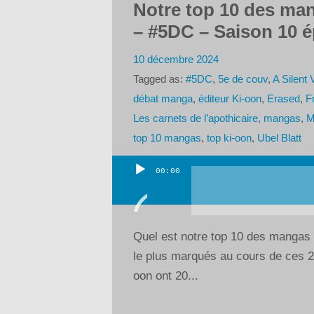
Notre top 10 des man
– #5DC – Saison 10 é
10 décembre 2024
Tagged as:
#5DC
,
5e de couv
,
A Silent 
débat manga
,
éditeur Ki-oon
,
Erased
,
F
Les carnets de l’apothicaire
,
mangas
,
M
top 10 mangas
,
top ki-oon
,
Ubel Blatt
00:00
Lecteur
audio
Quel est notre top 10 des mangas K
le plus marqués au cours de ces 20
oon ont 20...