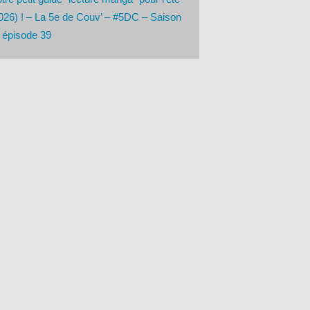
026) ! – La 5e de Couv’ – #5DC – Saison
 épisode 39