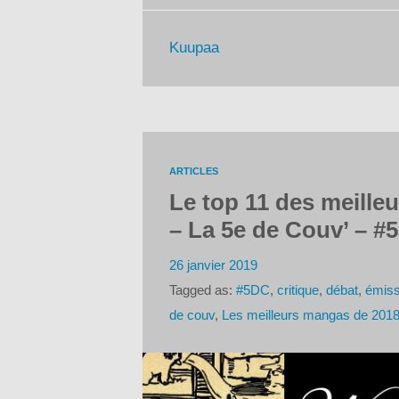
Kuupaa
ARTICLES
Le top 11 des meille
– La 5e de Couv’ – #
26 janvier 2019
Tagged as:
#5DC
,
critique
,
débat
,
émiss
de couv
,
Les meilleurs mangas de 201