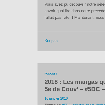
Vous avez pu découvrir notre séle
savoir quoi lire dans notre précéd
fallait pas rater ! Maintenant, no
Kuupaa
PODCAST
2018 : Les mangas qu’i
5e de Couv’ – #5DC –
10 janvier 2019
Tagged as:
#5DC
,
critique
,
débat
,
émiss