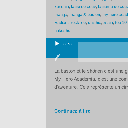
kenshin
,
la 5e de couv
,
la 5ème de cou
manga
,
manga & baston
,
my hero aca
Radiant
,
rock lee
,
shishio
,
Stain
,
top 10
hakusho
00:00
Lecteur
audio
La baston et le shônen c’est une g
My Hero Academia, c’est une com
d’aventure. Cela représente un cime
Continuez à lire →