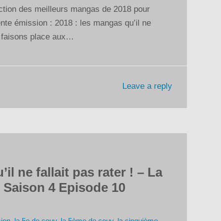
ction des meilleurs mangas de 2018 pour
ente émission : 2018 : les mangas qu’il ne
us faisons place aux…
Leave a reply
l ne fallait pas rater ! – La
 Saison 4 Episode 10
ion
,
la 5e de couv
,
la 5ème de couv
,
la cinquième