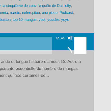
v
,
la cinquième de couv
,
la quête de Dai
,
luffy
,
demia
,
naruto
,
neferupitou
,
one piece
,
Podcast
,
 baston
,
top 10 mangas
,
yuei
,
yusuke
,
yuyu
Utilisez
00:00
les
flèches
haut/bas
rande et longue histoire d’amour. De Astro à
pour
posante essentielle de nombre de mangas
augmenter
nt qui fixe certaines de...
ou
diminuer
le
volume.