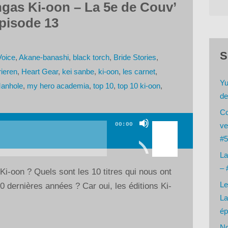
gas Ki-oon – La 5e de Couv’
pisode 13
S
Voice
,
Akane-banashi
,
black torch
,
Bride Stories
,
rieren
,
Heart Gear
,
kei sanbe
,
ki-oon
,
les carnet
,
Yu
anhole
,
my hero academia
,
top 10
,
top 10 ki-oon
,
de
Co
Utilisez
00:00
ve
les
#5
flèches
La
haut/bas
– 
i-oon ? Quels sont les 10 titres qui nous ont
pour
Le
 dernières années ? Car oui, les éditions Ki-
augmenter
La
ou
ép
diminuer
No