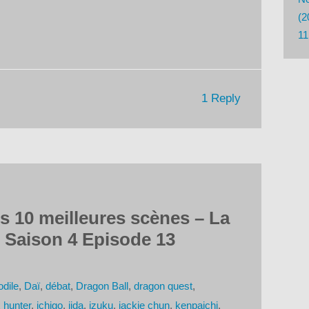
le
(2
volume.
11
1 Reply
 10 meilleures scènes – La
 Saison 4 Episode 13
odile
,
Daï
,
débat
,
Dragon Ball
,
dragon quest
,
 hunter
,
ichigo
,
iida
,
izuku
,
jackie chun
,
kenpaichi
,