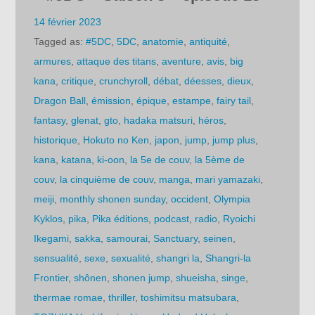
14 février 2023
Tagged as:
#5DC
,
5DC
,
anatomie
,
antiquité
,
armures
,
attaque des titans
,
aventure
,
avis
,
big
kana
,
critique
,
crunchyroll
,
débat
,
déesses
,
dieux
,
Dragon Ball
,
émission
,
épique
,
estampe
,
fairy tail
,
fantasy
,
glenat
,
gto
,
hadaka matsuri
,
héros
,
historique
,
Hokuto no Ken
,
japon
,
jump
,
jump plus
,
kana
,
katana
,
ki-oon
,
la 5e de couv
,
la 5ème de
couv
,
la cinquième de couv
,
manga
,
mari yamazaki
,
meiji
,
monthly shonen sunday
,
occident
,
Olympia
Kyklos
,
pika
,
Pika éditions
,
podcast
,
radio
,
Ryoichi
Ikegami
,
sakka
,
samourai
,
Sanctuary
,
seinen
,
sensualité
,
sexe
,
sexualité
,
shangri la
,
Shangri-la
Frontier
,
shônen
,
shonen jump
,
shueisha
,
singe
,
thermae romae
,
thriller
,
toshimitsu matsubara
,