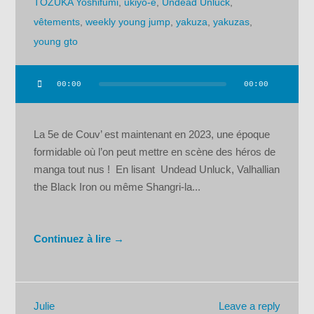
TOZUKA Yoshifumi
,
ukiyo-e
,
Undead Unluck
,
vêtements
,
weekly young jump
,
yakuza
,
yakuzas
,
young gto
00:00
00:00
Lecteur
audio
La 5e de Couv’ est maintenant en 2023, une époque
formidable où l’on peut mettre en scène des héros de
manga tout nus ! En lisant Undead Unluck, Valhallian
the Black Iron ou même Shangri-la...
Continuez à lire →
Leave a reply
Julie